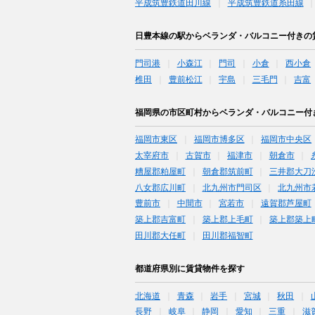
平成筑豊鉄道田川線
平成筑豊鉄道糸田線
日豊本線の駅からベランダ・バルコニー付きの
門司港
小森江
門司
小倉
西小倉
椎田
豊前松江
宇島
三毛門
吉富
福岡県の市区町村からベランダ・バルコニー付
福岡市東区
福岡市博多区
福岡市中央区
太宰府市
古賀市
福津市
朝倉市
糟屋郡粕屋町
朝倉郡筑前町
三井郡大刀
八女郡広川町
北九州市門司区
北九州市
豊前市
中間市
宮若市
遠賀郡芦屋町
築上郡吉富町
築上郡上毛町
築上郡築上
田川郡大任町
田川郡福智町
都道府県別に賃貸物件を探す
北海道
青森
岩手
宮城
秋田
長野
岐阜
静岡
愛知
三重
滋