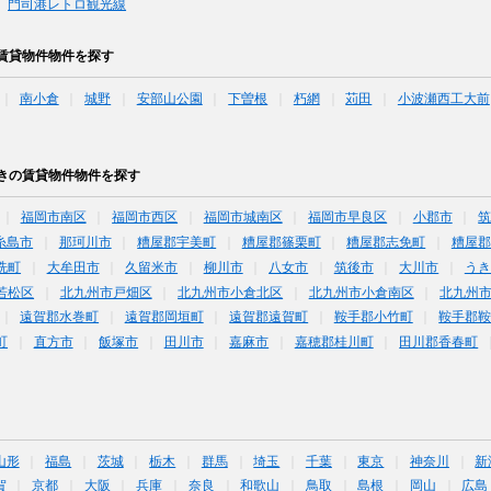
門司港レトロ観光線
賃貸物件物件を探す
南小倉
城野
安部山公園
下曽根
朽網
苅田
小波瀬西工大前
きの賃貸物件物件を探す
福岡市南区
福岡市西区
福岡市城南区
福岡市早良区
小郡市
糸島市
那珂川市
糟屋郡宇美町
糟屋郡篠栗町
糟屋郡志免町
糟屋郡
洗町
大牟田市
久留米市
柳川市
八女市
筑後市
大川市
うき
若松区
北九州市戸畑区
北九州市小倉北区
北九州市小倉南区
北九州
遠賀郡水巻町
遠賀郡岡垣町
遠賀郡遠賀町
鞍手郡小竹町
鞍手郡
町
直方市
飯塚市
田川市
嘉麻市
嘉穂郡桂川町
田川郡香春町
山形
福島
茨城
栃木
群馬
埼玉
千葉
東京
神奈川
新
賀
京都
大阪
兵庫
奈良
和歌山
鳥取
島根
岡山
広島