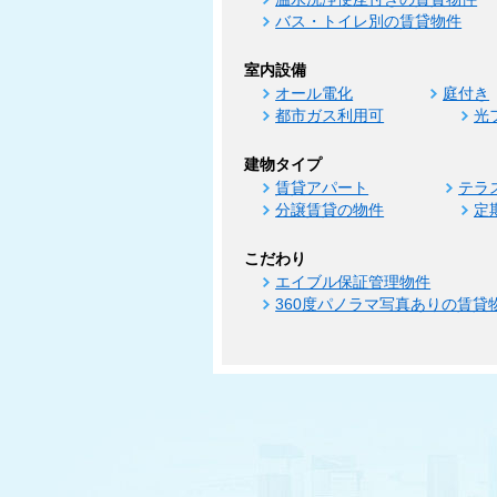
バス・トイレ別の賃貸物件
室内設備
オール電化
庭付き
都市ガス利用可
光
建物タイプ
賃貸アパート
テラ
分譲賃貸の物件
定
こだわり
エイブル保証管理物件
360度パノラマ写真ありの賃貸