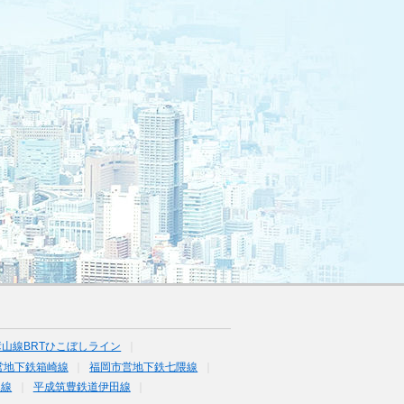
山線BRTひこぼしライン
営地下鉄箱崎線
福岡市営地下鉄七隈線
塚線
平成筑豊鉄道伊田線