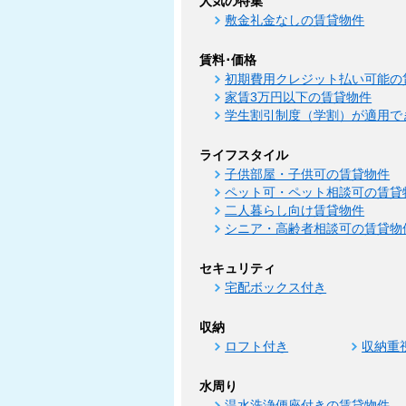
人気の特集
敷金礼金なしの賃貸物件
賃料･価格
初期費用クレジット払い可能の
家賃3万円以下の賃貸物件
学生割引制度（学割）が適用で
ライフスタイル
子供部屋・子供可の賃貸物件
ペット可・ペット相談可の賃貸
二人暮らし向け賃貸物件
シニア・高齢者相談可の賃貸物
セキュリティ
宅配ボックス付き
収納
ロフト付き
収納重
水周り
温水洗浄便座付きの賃貸物件