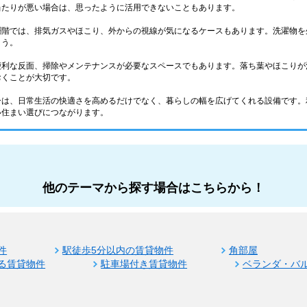
当たりが悪い場合は、思ったように活用できないこともあります。
層階では、排気ガスやほこり、外からの視線が気になるケースもあります。洗濯物を
ょう。
便利な反面、掃除やメンテナンスが必要なスペースでもあります。落ち葉やほこりが
おくことが大切です。
ーは、日常生活の快適さを高めるだけでなく、暮らしの幅を広げてくれる設備です。
い住まい選びにつながります。
他のテーマから探す場合はこちらから！
件
駅徒歩5分以内の賃貸物件
角部屋
る賃貸物件
駐車場付き賃貸物件
ベランダ・バ