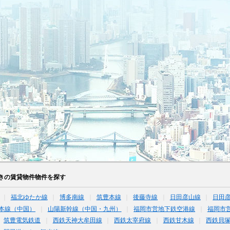
きの賃貸物件物件を探す
福北ゆたか線
博多南線
筑豊本線
後藤寺線
日田彦山線
日田彦
本線（中国）
山陽新幹線（中国・九州）
福岡市営地下鉄空港線
福岡市
筑豊電気鉄道
西鉄天神大牟田線
西鉄太宰府線
西鉄甘木線
西鉄貝