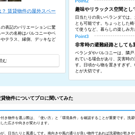
Point2
趣味やリラックス空間とし
？ 賃貸物件の屋外スペー
日当たりの良いベランダでは、
とも可能です。ちょっとした椅
スの表記のバリエーションに驚
て使うなど、暮らしの楽しみ方
ペースの名称はバルコニーやベ
Point3
ーやテラス、縁側、デッキなど
非常時の避難経路としても
ベランダやバルコニーは、隣戸
れている場合があり、災害時の
読む
す。日頃から物を置きすぎず、
とが大切です。
賃貸物件についてプロに聞いてみた
ー付き物件を選ぶ際は、「使い方」と「環境条件」を確認することが重要です。洗濯
適した広さや向きが変わります。
のが、日当たりと風通しです。南向きや風の通りが良い物件であれば洗濯物が乾きや