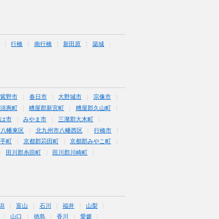
行橋
南行橋
新田原
築城
筑紫野市
春日市
大野城市
宗像市
須惠町
糟屋郡新宮町
糟屋郡久山町
は市
みやま市
三潴郡大木町
市八幡東区
北九州市八幡西区
行橋市
鞍手町
京都郡苅田町
京都郡みやこ町
田川郡糸田町
田川郡川崎町
潟
富山
石川
福井
山梨
山口
徳島
香川
愛媛