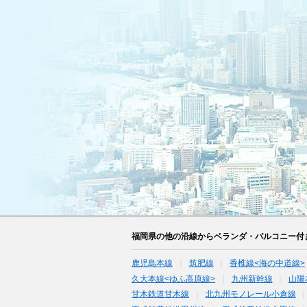
福岡県の他の沿線からベランダ・バルコニー付
鹿児島本線
筑肥線
香椎線<海の中道線>
久大本線<ゆふ高原線>
九州新幹線
山陽
甘木鉄道甘木線
北九州モノレール小倉線