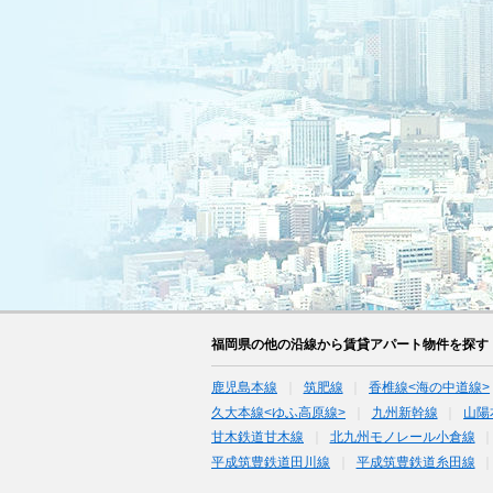
福岡県の他の沿線から賃貸アパート物件を探す
鹿児島本線
筑肥線
香椎線<海の中道線>
久大本線<ゆふ高原線>
九州新幹線
山陽
甘木鉄道甘木線
北九州モノレール小倉線
平成筑豊鉄道田川線
平成筑豊鉄道糸田線