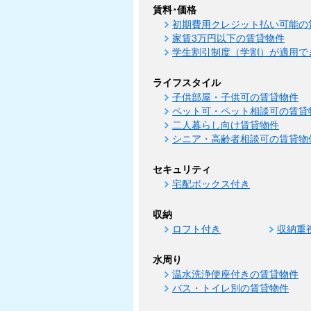
賃料･価格
初期費用クレジット払い可能の
家賃3万円以下の賃貸物件
学生割引制度（学割）が適用で
ライフスタイル
子供部屋・子供可の賃貸物件
ペット可・ペット相談可の賃貸
二人暮らし向け賃貸物件
シニア・高齢者相談可の賃貸物
セキュリティ
宅配ボックス付き
収納
ロフト付き
収納重
水周り
温水洗浄便座付きの賃貸物件
バス・トイレ別の賃貸物件