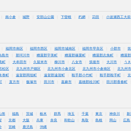
南小倉
城野
安部山公園
下曽根
朽網
苅田
小波瀬西工大前
福岡市南区
福岡市西区
福岡市城南区
福岡市早良区
小郡市
糸島市
那珂川市
糟屋郡宇美町
糟屋郡篠栗町
糟屋郡志免町
糟屋郡
洗町
大牟田市
久留米市
柳川市
八女市
筑後市
大川市
うき
若松区
北九州市戸畑区
北九州市小倉北区
北九州市小倉南区
北九州
水巻町
遠賀郡岡垣町
遠賀郡遠賀町
鞍手郡小竹町
鞍手郡鞍手町
町
直方市
飯塚市
田川市
嘉麻市
嘉穂郡桂川町
田川郡香春町
山形
福島
茨城
栃木
群馬
埼玉
千葉
東京
神奈川
新
賀
京都
大阪
兵庫
奈良
和歌山
鳥取
島根
岡山
広島
分
宮崎
鹿児島
沖縄