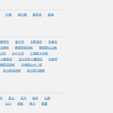
行橋
南行橋
新田原
築城
筑紫野市
春日市
大野城市
宗像市
須惠町
糟屋郡新宮町
糟屋郡久山町
は市
みやま市
三潴郡大木町
市八幡東区
北九州市八幡西区
行橋市
京都郡苅田町
京都郡みやこ町
田川郡糸田町
田川郡川崎町
潟
富山
石川
福井
山梨
山口
徳島
香川
愛媛