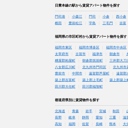
日豊本線の駅から賃貸アパート物件を探す
門司港
小森江
門司
小倉
西小倉
椎田
豊前松江
宇島
三毛門
吉富
福岡県の市区町村から賃貸アパート物件を探す
福岡市東区
福岡市博多区
福岡市中央区
太宰府市
古賀市
福津市
朝倉市
糟屋郡粕屋町
朝倉郡筑前町
三井郡大刀
八女郡広川町
北九州市門司区
北九州市
豊前市
中間市
遠賀郡芦屋町
遠賀郡
築上郡吉富町
築上郡上毛町
築上郡築上
田川郡大任町
田川郡福智町
都道府県別に賃貸物件を探す
北海道
青森
岩手
宮城
秋田
長野
岐阜
静岡
愛知
三重
滋
高知
福岡
佐賀
長崎
熊本
大