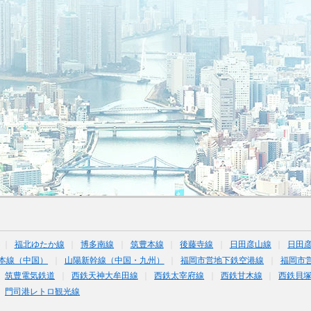
福北ゆたか線
博多南線
筑豊本線
後藤寺線
日田彦山線
日田彦
本線（中国）
山陽新幹線（中国・九州）
福岡市営地下鉄空港線
福岡市
筑豊電気鉄道
西鉄天神大牟田線
西鉄太宰府線
西鉄甘木線
西鉄貝
門司港レトロ観光線