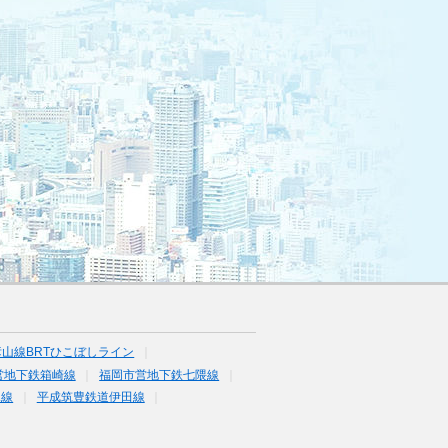
山線BRTひこぼしライン
営地下鉄箱崎線
福岡市営地下鉄七隈線
塚線
平成筑豊鉄道伊田線