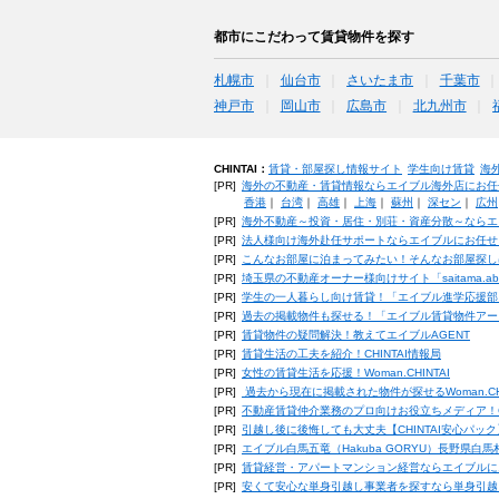
都市にこだわって賃貸物件を探す
札幌市
仙台市
さいたま市
千葉市
神戸市
岡山市
広島市
北九州市
CHINTAI：
賃貸・部屋探し情報サイト
学生向け賃貸
海
[PR]
海外の不動産・賃貸情報ならエイブル海外店にお任
香港
｜
台湾
｜
高雄
｜
上海
｜
蘇州
｜
深セン
｜
広州
[PR]
海外不動産～投資・居住・別荘・資産分散～ならエ
[PR]
法人様向け海外赴任サポートならエイブルにお任せ
[PR]
こんなお部屋に泊まってみたい！そんなお部屋探し
[PR]
埼玉県の不動産オーナー様向けサイト「saitama.a
[PR]
学生の一人暮らし向け賃貸！「エイブル進学応援部
[PR]
過去の掲載物件も探せる！「エイブル賃貸物件アー
[PR]
賃貸物件の疑問解決！教えてエイブルAGENT
[PR]
賃貸生活の工夫を紹介！CHINTAI情報局
[PR]
女性の賃貸生活を応援！Woman.CHINTAI
[PR]
過去から現在に掲載された物件が探せるWoman.CH
[PR]
不動産賃貸仲介業務のプロ向けお役立ちメディア！CHIN
[PR]
引越し後に後悔しても大丈夫【CHINTAI安心パッ
[PR]
エイブル白馬五竜（Hakuba GORYU）長野県白
[PR]
賃貸経営・アパートマンション経営ならエイブルに
[PR]
安くて安心な単身引越し事業者を探すなら単身引越