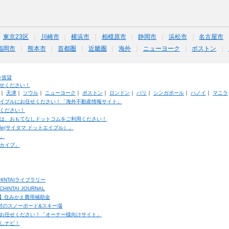
東京23区
川崎市
横浜市
相模原市
静岡市
浜松市
名古屋市
福岡市
熊本市
首都圏
近畿圏
海外
ニューヨーク
ボストン
外賃貸
せください！
｜
天津
｜
ソウル
｜
ニューヨーク
｜
ボストン
｜
ロンドン
｜
パリ
｜
シンガポール
｜
ハノイ
｜
マニラ
イブルにお任せください！「海外不動産情報サイト」
ください！
は、おもてなしドットコムをご利用ください！
ble(サイタマ ドットエイブル）」
」
カイブ」
INTAIライブラリー
TAI JOURNAL
ク】住みかえ費用補助金
馬村のスノーボード&スキー場
お任せください！「オーナー様向けサイト」
しナビ！