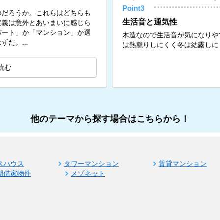
Point3
のだろうか。これらはどちらも
生活音と通気性
定義は意外とあいまいに感じら
パート」か「マンション」か選
木造なので生活音が気になりや
だ。...
は熱籠りしにくく冬は結露しに
読む
他のテーマから探す場合はこちらから！
スハウス
タワーマンション
賃貸マンション
期借家物件
メゾネット