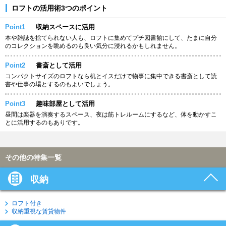
ロフトの活用術3つのポイント
Point1
収納スペースに活用
本や雑誌を捨てられない人も、ロフトに集めてプチ図書館にして、たまに自分
のコレクションを眺めるのも良い気分に浸れるかもしれません。
Point2
書斎として活用
コンパクトサイズのロフトなら机とイスだけで物事に集中できる書斎として読
書や仕事の場とするのもよいでしょう。
Point3
趣味部屋として活用
昼間は楽器を演奏するスペース、夜は筋トレルームにするなど、体を動かすこ
とに活用するのもありです。
その他の特集一覧
収納
ロフト付き
収納重視な賃貸物件