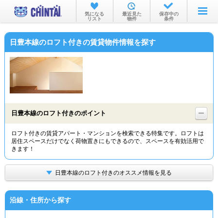
お部屋を探す
気になる
最近見た
保存中の
リスト
物件
条件
沿線・駅から
日豊本線のロフト付きの賃貸物件情報を探す
住所から
家賃相場から
通勤通学時間から
物件特集から
日豊本線のロフト付きのポイント
不動産会社から
ロフト付きの賃貸アパート・マンションを検索できる特集です。ロフトは
居住スペースだけでなく荷物置きにもできるので、スペースを有効活用で
TOP
きます！
日豊本線のロフト付きのオススメ情報を見る
沿線・住所から探す