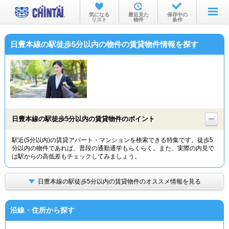
お部屋を探す
気になる
最近見た
保存中の
リスト
物件
条件
沿線・駅から
日豊本線の駅徒歩5分以内の物件の賃貸物件情報を探す
住所から
家賃相場から
通勤通学時間から
物件特集から
日豊本線の駅徒歩5分以内の賃貸物件のポイント
不動産会社から
駅近(5分以内)の賃貸アパート・マンションを検索できる特集です。徒歩5
分以内の物件であれば、普段の通勤通学もらくらく。また、実際の内見で
TOP
は駅からの高低差もチェックしてみましょう。
日豊本線の駅徒歩5分以内の賃貸物件のオススメ情報を見る
沿線・住所から探す