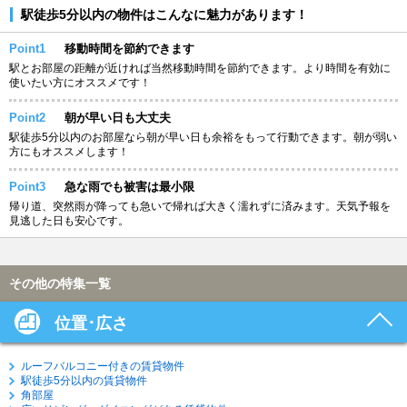
駅徒歩5分以内の物件はこんなに魅力があります！
Point1
移動時間を節約できます
駅とお部屋の距離が近ければ当然移動時間を節約できます。より時間を有効に
使いたい方にオススメです！
Point2
朝が早い日も大丈夫
駅徒歩5分以内のお部屋なら朝が早い日も余裕をもって行動できます。朝が弱い
方にもオススメします！
Point3
急な雨でも被害は最小限
帰り道、突然雨が降っても急いで帰れば大きく濡れずに済みます。天気予報を
見逃した日も安心です。
その他の特集一覧
位置･広さ
ルーフバルコニー付きの賃貸物件
駅徒歩5分以内の賃貸物件
角部屋