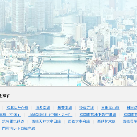
を探す
福北ゆたか線
博多南線
筑豊本線
後藤寺線
日田彦山線
日田彦
本線（中国）
山陽新幹線（中国・九州）
福岡市営地下鉄空港線
福岡市
筑豊電気鉄道
西鉄天神大牟田線
西鉄太宰府線
西鉄甘木線
西鉄貝
門司港レトロ観光線