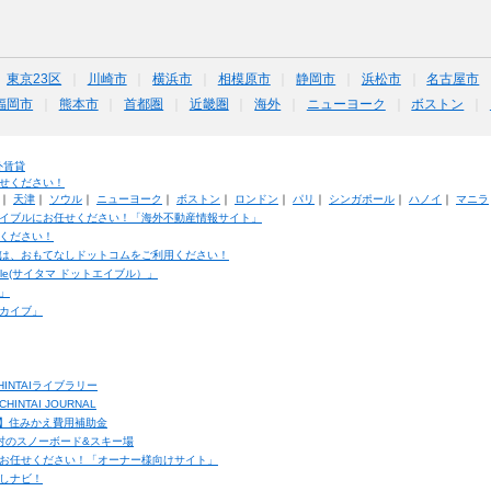
東京23区
川崎市
横浜市
相模原市
静岡市
浜松市
名古屋市
福岡市
熊本市
首都圏
近畿圏
海外
ニューヨーク
ボストン
外賃貸
せください！
｜
天津
｜
ソウル
｜
ニューヨーク
｜
ボストン
｜
ロンドン
｜
パリ
｜
シンガポール
｜
ハノイ
｜
マニラ
イブルにお任せください！「海外不動産情報サイト」
ください！
は、おもてなしドットコムをご利用ください！
ble(サイタマ ドットエイブル）」
」
カイブ」
INTAIライブラリー
TAI JOURNAL
ク】住みかえ費用補助金
馬村のスノーボード&スキー場
お任せください！「オーナー様向けサイト」
しナビ！