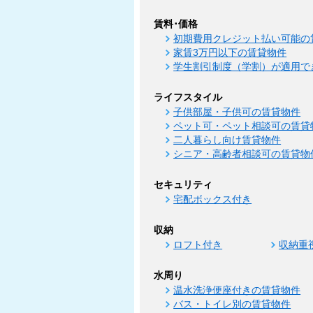
賃料･価格
初期費用クレジット払い可能の
家賃3万円以下の賃貸物件
学生割引制度（学割）が適用で
ライフスタイル
子供部屋・子供可の賃貸物件
ペット可・ペット相談可の賃貸
二人暮らし向け賃貸物件
シニア・高齢者相談可の賃貸物
セキュリティ
宅配ボックス付き
収納
ロフト付き
収納重
水周り
温水洗浄便座付きの賃貸物件
バス・トイレ別の賃貸物件