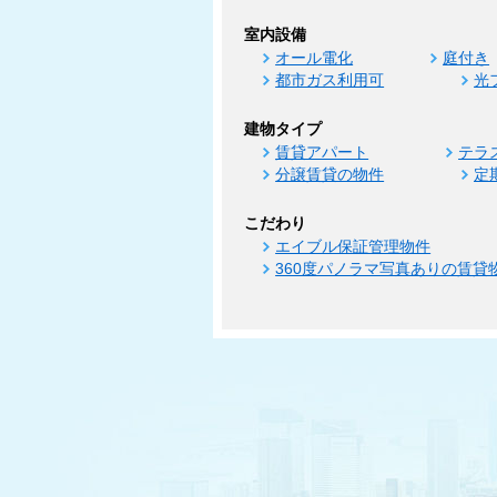
室内設備
オール電化
庭付き
都市ガス利用可
光
建物タイプ
賃貸アパート
テラ
分譲賃貸の物件
定
こだわり
エイブル保証管理物件
360度パノラマ写真ありの賃貸