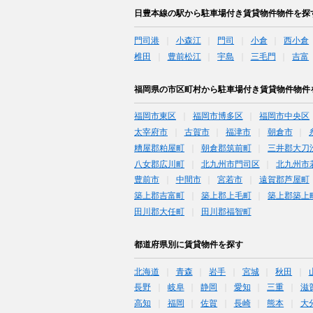
日豊本線の駅から駐車場付き賃貸物件物件を探
門司港
小森江
門司
小倉
西小倉
椎田
豊前松江
宇島
三毛門
吉富
福岡県の市区町村から駐車場付き賃貸物件物件
福岡市東区
福岡市博多区
福岡市中央区
太宰府市
古賀市
福津市
朝倉市
糟屋郡粕屋町
朝倉郡筑前町
三井郡大刀
八女郡広川町
北九州市門司区
北九州市
豊前市
中間市
宮若市
遠賀郡芦屋町
築上郡吉富町
築上郡上毛町
築上郡築上
田川郡大任町
田川郡福智町
都道府県別に賃貸物件を探す
北海道
青森
岩手
宮城
秋田
長野
岐阜
静岡
愛知
三重
滋
高知
福岡
佐賀
長崎
熊本
大