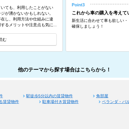
Point3
ていても、利用したことがない
これから車の購入を考えて
ージが湧かないかもしれない。
存在し、利用方法や仕組みに違
新生活に合わせて車も欲しい・
するメリットや注意点も気に...
確保しましょう！
読む
他のテーマから探す場合はこちらから！
件
駅徒歩5分以内の賃貸物件
角部屋
る賃貸物件
駐車場付き賃貸物件
ベランダ・バ