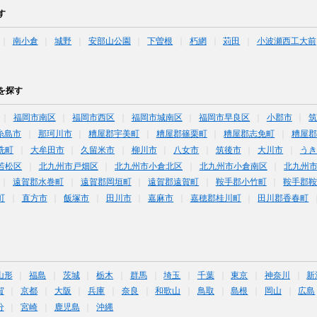
す
南小倉
城野
安部山公園
下曽根
朽網
苅田
小波瀬西工大前
を探す
福岡市南区
福岡市西区
福岡市城南区
福岡市早良区
小郡市
糸島市
那珂川市
糟屋郡宇美町
糟屋郡篠栗町
糟屋郡志免町
糟屋郡
洗町
大牟田市
久留米市
柳川市
八女市
筑後市
大川市
うき
若松区
北九州市戸畑区
北九州市小倉北区
北九州市小倉南区
北九州
遠賀郡水巻町
遠賀郡岡垣町
遠賀郡遠賀町
鞍手郡小竹町
鞍手郡
町
直方市
飯塚市
田川市
嘉麻市
嘉穂郡桂川町
田川郡香春町
山形
福島
茨城
栃木
群馬
埼玉
千葉
東京
神奈川
新
賀
京都
大阪
兵庫
奈良
和歌山
鳥取
島根
岡山
広島
分
宮崎
鹿児島
沖縄