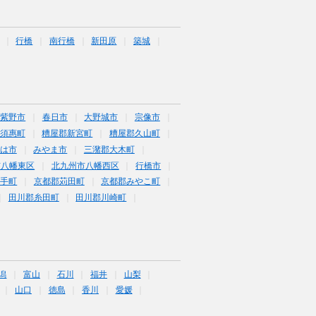
行橋
南行橋
新田原
築城
筑紫野市
春日市
大野城市
宗像市
須惠町
糟屋郡新宮町
糟屋郡久山町
は市
みやま市
三潴郡大木町
市八幡東区
北九州市八幡西区
行橋市
鞍手町
京都郡苅田町
京都郡みやこ町
田川郡糸田町
田川郡川崎町
潟
富山
石川
福井
山梨
山口
徳島
香川
愛媛