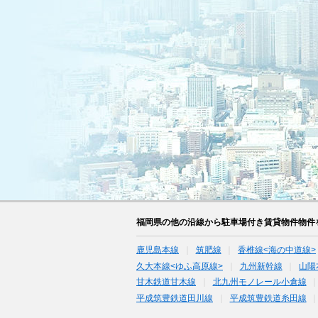
福岡県の他の沿線から駐車場付き賃貸物件物件
鹿児島本線
筑肥線
香椎線<海の中道線>
久大本線<ゆふ高原線>
九州新幹線
山陽
甘木鉄道甘木線
北九州モノレール小倉線
平成筑豊鉄道田川線
平成筑豊鉄道糸田線