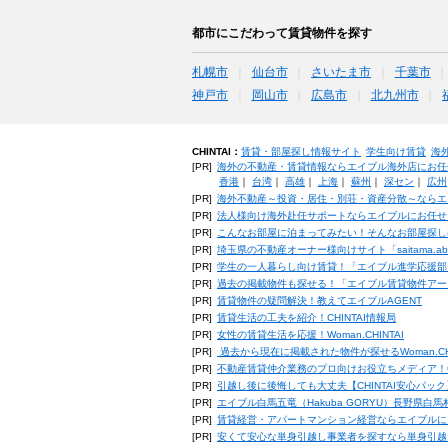
都市にこだわって賃貸物件を探す
札幌市
仙台市
さいたま市
千葉市
神戸市
岡山市
広島市
北九州市
CHINTAI：
賃貸・部屋探し情報サイト
学生向け賃貸
海
[PR]
海外の不動産・賃貸情報ならエイブル海外店にお任
香港
｜
台湾
｜
高雄
｜
上海
｜
蘇州
｜
深セン
｜
広州
[PR]
海外不動産～投資・居住・別荘・資産分散～ならエ
[PR]
法人様向け海外赴任サポートならエイブルにお任せ
[PR]
こんなお部屋に泊まってみたい！そんなお部屋探し
[PR]
埼玉県の不動産オーナー様向けサイト「saitama.a
[PR]
学生の一人暮らし向け賃貸！「エイブル進学応援部
[PR]
過去の掲載物件も探せる！「エイブル賃貸物件アー
[PR]
賃貸物件の疑問解決！教えてエイブルAGENT
[PR]
賃貸生活の工夫を紹介！CHINTAI情報局
[PR]
女性の賃貸生活を応援！Woman.CHINTAI
[PR]
過去から現在に掲載された物件が探せるWoman.CH
[PR]
不動産賃貸仲介業務のプロ向けお役立ちメディア！CHIN
[PR]
引越し後に後悔しても大丈夫【CHINTAI安心パッ
[PR]
エイブル白馬五竜（Hakuba GORYU）長野県白
[PR]
賃貸経営・アパートマンション経営ならエイブルに
[PR]
安くて安心な単身引越し事業者を探すなら単身引越