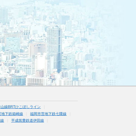
山線BRTひこぼしライン
営地下鉄箱崎線
福岡市営地下鉄七隈線
塚線
平成筑豊鉄道伊田線