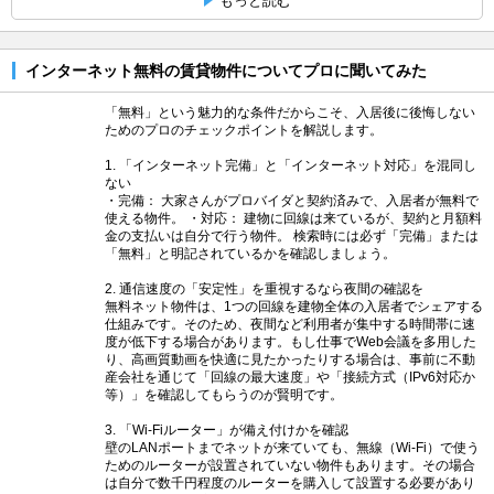
もっと読む
インターネット無料の賃貸物件についてプロに聞いてみた
「無料」という魅力的な条件だからこそ、入居後に後悔しない
ためのプロのチェックポイントを解説します。
1. 「インターネット完備」と「インターネット対応」を混同し
ない
・完備： 大家さんがプロバイダと契約済みで、入居者が無料で
使える物件。 ・対応： 建物に回線は来ているが、契約と月額料
金の支払いは自分で行う物件。 検索時には必ず「完備」または
「無料」と明記されているかを確認しましょう。
2. 通信速度の「安定性」を重視するなら夜間の確認を
無料ネット物件は、1つの回線を建物全体の入居者でシェアする
仕組みです。そのため、夜間など利用者が集中する時間帯に速
度が低下する場合があります。もし仕事でWeb会議を多用した
り、高画質動画を快適に見たかったりする場合は、事前に不動
産会社を通じて「回線の最大速度」や「接続方式（IPv6対応か
等）」を確認してもらうのが賢明です。
3. 「Wi-Fiルーター」が備え付けかを確認
壁のLANポートまでネットが来ていても、無線（Wi-Fi）で使う
ためのルーターが設置されていない物件もあります。その場合
は自分で数千円程度のルーターを購入して設置する必要があり