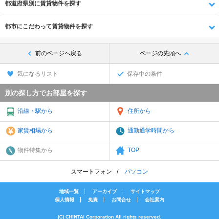
都道府県別に賃貸物件を探す
都市にこだわって賃貸物件を探す
前のページへ戻る
ページの先頭へ
気になるリスト
保存中の条件
別の探し方でお部屋を探す
沿線・駅から
住所から
家賃相場から
通勤通学時間から
物件特集から
TOP
スマートフォン
パソコン
地域一覧
アーカイブ
サイトマップ
個人情報
免責
お問合せ
会社案内
(C) CHINTAI Corporation All rights reserved.