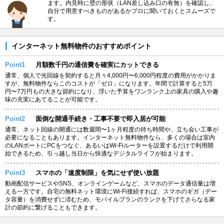
ます。内見時に壁の形状（LAN差し込み口の有無）を確認し、
自分で用意すべきものがあるかプロに聞いておくとスムーズで
す。
インターネット無料物件のおすすめポイント
Point1
月額数千円の通信費を確実にカットできる
通常、個人で光回線を契約すると月々4,000円〜6,000円程度の費用がかかりま
すが、無料物件ならこのコストが「ゼロ」になります。年間で計算すると5万
円〜7万円もの大きな節約になり、浮いた予算をワンランク上の家具の購入や趣
味の充実にあてることが可能です。
Point2
面倒な開通手続き・工事不要で即入居が可能
通常、ネット回線の開通には数週間〜1ヶ月程度の待ち時間や、立ち会い工事が
必要になることもあります。インターネット無料物件なら、多くの場合は室内
のLANポートにPCをつなぐ、あるいはWi-Fiルーターを設置するだけで利用開
始できるため、引っ越し当日から快適なデジタルライフが始まります。
Point3
スマホの「速度制限」を気にせず使い放題
動画配信サービスやSNS、オンラインゲームなど、スマホのデータ通信量は増
える一方です。自宅の無料ネット環境にWi-Fi接続すれば、スマホのギガ（デー
タ容量）を消費せずに済むため、モバイルプランのランクを下げてさらなる家
計の節約に繋げることもできます。