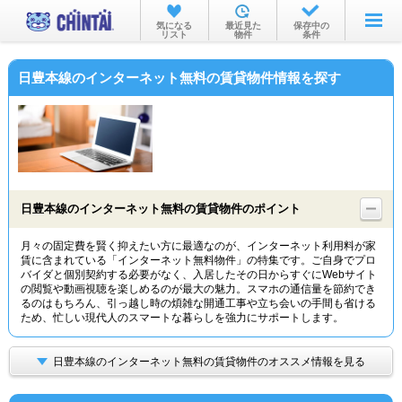
お部屋を探す
気になる
最近見た
保存中の
リスト
物件
条件
沿線・駅から
日豊本線のインターネット無料の賃貸物件情報を探す
住所から
家賃相場から
通勤通学時間から
物件特集から
日豊本線のインターネット無料の賃貸物件のポイント
不動産会社から
月々の固定費を賢く抑えたい方に最適なのが、インターネット利用料が家
賃に含まれている「インターネット無料物件」の特集です。ご自身でプロ
TOP
バイダと個別契約する必要がなく、入居したその日からすぐにWebサイト
の閲覧や動画視聴を楽しめるのが最大の魅力。スマホの通信量を節約でき
るのはもちろん、引っ越し時の煩雑な開通工事や立ち会いの手間も省ける
ため、忙しい現代人のスマートな暮らしを強力にサポートします。
日豊本線のインターネット無料の賃貸物件のオススメ情報を見る