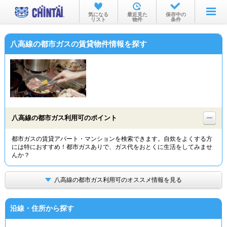
お部屋を探す
気になる
最近見た
保存中の
リスト
物件
条件
沿線・駅から
八高線の都市ガスの賃貸物件情報を探す
住所から
家賃相場から
通勤通学時間から
物件特集から
八高線の都市ガス利用可のポイント
不動産会社から
都市ガスの賃貸アパート・マンションを検索できます。自炊をよくする方
には特におすすめ！都市ガスありで、ガス代をおとくに生活をしてみませ
TOP
んか？
八高線の都市ガス利用可のオススメ情報を見る
沿線・住所から探す