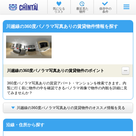
お部屋を探す
気になる
最近見た
保存中の
リスト
物件
条件
沿線・駅から
川越線の360度パノラマ写真ありの賃貸物件情報を探す
住所から
家賃相場から
通勤通学時間から
物件特集から
川越線の360度パノラマ写真ありの賃貸物件のポイント
不動産会社から
360度パノラマ写真ありの賃貸アパート・マンションを検索できます。内
覧に行く前に物件の中を確認できるパノラマ画像で物件の内観を詳細に見
TOP
てみませんか？
川越線の360度パノラマ写真ありの賃貸物件のオススメ情報を見る
沿線・住所から探す