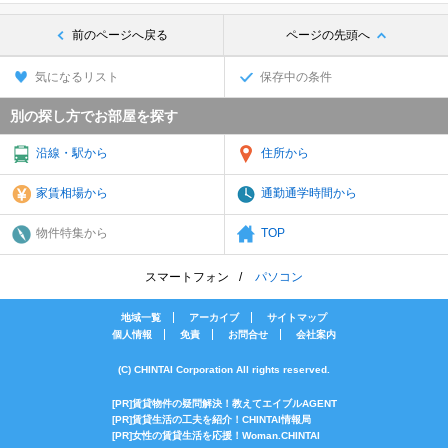
前のページへ戻る
ページの先頭へ
気になるリスト
保存中の条件
別の探し方でお部屋を探す
沿線・駅から
住所から
家賃相場から
通勤通学時間から
物件特集から
TOP
スマートフォン
パソコン
地域一覧
アーカイブ
サイトマップ
個人情報
免責
お問合せ
会社案内
(C) CHINTAI Corporation All rights reserved.
[PR]賃貸物件の疑問解決！教えてエイブルAGENT
[PR]賃貸生活の工夫を紹介！CHINTAI情報局
[PR]女性の賃貸生活を応援！Woman.CHINTAI