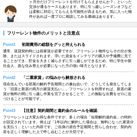
ヶ月分だけフリーレントを付けてもらえませんか？」といった
交渉が通るケースもあります。特に引っ越しシーズンオフなど
は柔軟に対応してもらえる可能性が高まるため、気に入った物
件があれば一度プロに相談してみる価値はあります。
フリーレント物件のメリットと注意点
Point1
初期費用の総額をグッと抑えられる
通常、賃貸契約時には前家賃が必要ですが、フリーレント物件ならその分が免
除、またはスライドされます。浮いた資金をインテリアの購入や予備費に充て
ることができ、貯金を大きく減らさずに引っ越しができるため、特に学生や新
社会人、急な住み替えが必要になった方の強い味方となります。
Point2
「二重家賃」の悩みから解放される
現在住んでいる部屋の解約予告期間との兼ね合いで、どうしても発生してしま
う「旧居と新居の両方の家賃支払い」。フリーレントを利用すれば、新居の家
賃が無料の間に引っ越し作業を完了させることで、この無駄な出費をゼロに近
づけることが可能です。
Point3
【注意】契約期間と違約金のルールを確認
フリーレントは大変お得な条件ですが、多くの場合「短期解約違約金」の特約
が設定されています。例えば「1年以内に解約した場合は、無料になった家賃分
を支払う」といった内容です。ご自身の居住予定期間と照らし合わせ、契約内
容を正しく理解した上で申し込むことが大切です。