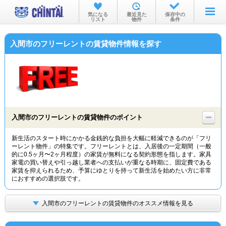
お部屋を探す
気になる
最近見た
保存中の
リスト
物件
条件
沿線・駅から
入間市のフリーレントの賃貸物件情報を探す
住所から
家賃相場から
通勤通学時間から
物件特集から
入間市のフリーレントの賃貸物件のポイント
不動産会社から
新生活のスタート時にかかる金銭的な負担を大幅に軽減できるのが「フリ
ーレント物件」の特集です。フリーレントとは、入居後の一定期間（一般
TOP
的に0.5ヶ月〜2ヶ月程度）の家賃が無料になる契約形態を指します。家具
家電の買い替えや引っ越し業者への支払いが重なる時期に、固定費である
家賃を抑えられるため、予算にゆとりを持って新生活を始めたい方に非常
におすすめの選択肢です。
入間市のフリーレントの賃貸物件のオススメ情報を見る