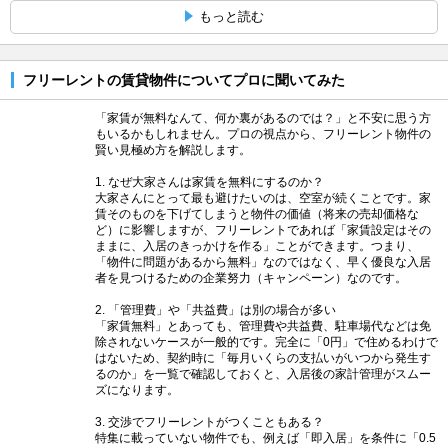
もっと読む
フリーレントの賃貸物件についてプロに聞いてみた
「家賃が無料なんて、何か裏があるのでは？」と不安に思う方
もいるかもしれません。プロの視点から、フリーレント物件の
賢い見極め方を解説します。
1. なぜ大家さんは家賃を無料にするのか？
大家さんにとって最も避けたいのは、空室が続くことです。家
賃そのものを下げてしまうと物件の価値（将来の売却価格な
ど）に影響しますが、フリーレントであれば「家賃設定はその
ままに、入居のきっかけを作る」ことができます。つまり、
「物件に問題があるから無料」なのではなく、早く優良な入居
者を見つけるための企業努力（キャンペーン）なのです。
2. 「管理費」や「共益費」は別の場合が多い
「家賃無料」とあっても、管理費や共益費、駐車場代などは免
除されないケースが一般的です。完全に「0円」で住めるわけで
はないため、契約時に「毎月いくらの支払いがいつから発生す
るのか」を一覧で確認しておくと、入居後の家計管理がスムー
ズになります。
3. 交渉でフリーレントがつくこともある？
特集に載っていない物件でも、例えば「即入居」を条件に「0.5