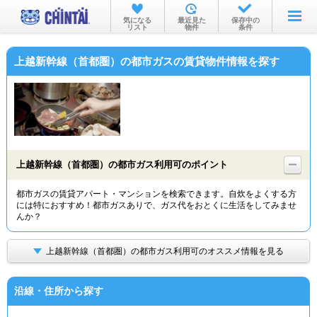
お部屋を探す
気になる
最近見た
保存中の
リスト
物件
条件
沿線・駅から
上越新幹線（首都圏）の都市ガスの賃貸物件情報を探す
住所から
家賃相場から
通勤通学時間から
物件特集から
上越新幹線（首都圏）の都市ガス利用可のポイント
不動産会社から
都市ガスの賃貸アパート・マンションを検索できます。自炊をよくする方
には特におすすめ！都市ガスありで、ガス代をおとくに生活をしてみませ
TOP
んか？
上越新幹線（首都圏）の都市ガス利用可のオススメ情報を見る
沿線・住所から探す