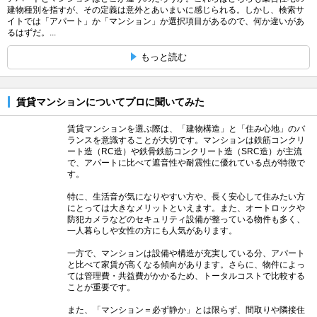
建物種別を指すが、その定義は意外とあいまいに感じられる。しかし、検索サ
イトでは「アパート」か「マンション」か選択項目があるので、何か違いがあ
るはずだ。...
もっと読む
賃貸マンションについてプロに聞いてみた
賃貸マンションを選ぶ際は、「建物構造」と「住み心地」のバ
ランスを意識することが大切です。マンションは鉄筋コンクリ
ート造（RC造）や鉄骨鉄筋コンクリート造（SRC造）が主流
で、アパートに比べて遮音性や耐震性に優れている点が特徴で
す。
特に、生活音が気になりやすい方や、長く安心して住みたい方
にとっては大きなメリットといえます。また、オートロックや
防犯カメラなどのセキュリティ設備が整っている物件も多く、
一人暮らしや女性の方にも人気があります。
一方で、マンションは設備や構造が充実している分、アパート
と比べて家賃が高くなる傾向があります。さらに、物件によっ
ては管理費・共益費がかかるため、トータルコストで比較する
ことが重要です。
また、「マンション＝必ず静か」とは限らず、間取りや隣接住