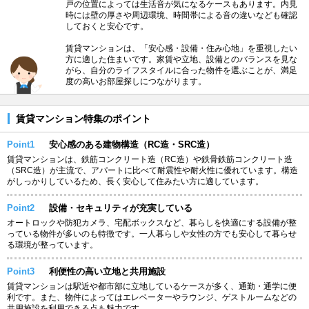
戸の位置によっては生活音が気になるケースもあります。内見
時には壁の厚さや周辺環境、時間帯による音の違いなども確認
しておくと安心です。
賃貸マンションは、「安心感・設備・住み心地」を重視したい
方に適した住まいです。家賃や立地、設備とのバランスを見な
がら、自分のライフスタイルに合った物件を選ぶことが、満足
度の高いお部屋探しにつながります。
賃貸マンション特集のポイント
Point1
安心感のある建物構造（RC造・SRC造）
賃貸マンションは、鉄筋コンクリート造（RC造）や鉄骨鉄筋コンクリート造
（SRC造）が主流で、アパートに比べて耐震性や耐火性に優れています。構造
がしっかりしているため、長く安心して住みたい方に適しています。
Point2
設備・セキュリティが充実している
オートロックや防犯カメラ、宅配ボックスなど、暮らしを快適にする設備が整
っている物件が多いのも特徴です。一人暮らしや女性の方でも安心して暮らせ
る環境が整っています。
Point3
利便性の高い立地と共用施設
賃貸マンションは駅近や都市部に立地しているケースが多く、通勤・通学に便
利です。また、物件によってはエレベーターやラウンジ、ゲストルームなどの
共用施設を利用できる点も魅力です。