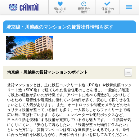
お部屋を探す
気になる
最近見た
保存中の
リスト
物件
条件
沿線・駅から
埼京線・川越線のマンションの賃貸物件情報を探す
住所から
家賃相場から
通勤通学時間から
物件特集から
埼京線・川越線の賃貸マンションのポイント
不動産会社から
賃貸マンションとは、主に鉄筋コンクリート造（RC造）や鉄骨鉄筋コンク
リート造（SRC造）で建てられた集合住宅のことを指し、一般的に3階建
TOP
て以上の建物が多いのが特徴です。アパートに比べて構造がしっかりして
いるため、遮音性や耐震性に優れている物件が多く、安心して暮らせる住
まいとして人気があります。 また、オートロックや防犯カメラなどのセキ
ュリティ設備が整っている物件も多く、一人暮らしからファミリーまで幅
広い層に選ばれています。さらに、エレベーターや宅配ボックスなど、
日々の生活を便利にする設備が充実している点も魅力です。 「生活音が気
になりにくい」「安心して暮らしたい」「設備が整った物件に住みたい」
といった方には、賃貸マンションは有力な選択肢といえるでしょう。条件
に合った物件を比較しながら、自分に合う住まいを探してみてください。