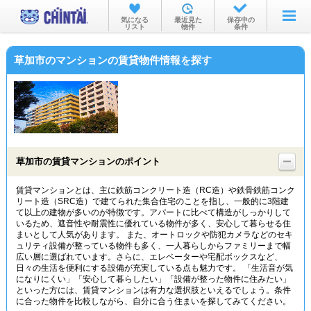
お部屋を探す
気になる
最近見た
保存中の
リスト
物件
条件
沿線・駅から
草加市のマンションの賃貸物件情報を探す
住所から
家賃相場から
通勤通学時間から
物件特集から
草加市の賃貸マンションのポイント
不動産会社から
賃貸マンションとは、主に鉄筋コンクリート造（RC造）や鉄骨鉄筋コンク
リート造（SRC造）で建てられた集合住宅のことを指し、一般的に3階建
TOP
て以上の建物が多いのが特徴です。アパートに比べて構造がしっかりして
いるため、遮音性や耐震性に優れている物件が多く、安心して暮らせる住
まいとして人気があります。 また、オートロックや防犯カメラなどのセキ
ュリティ設備が整っている物件も多く、一人暮らしからファミリーまで幅
広い層に選ばれています。さらに、エレベーターや宅配ボックスなど、
日々の生活を便利にする設備が充実している点も魅力です。 「生活音が気
になりにくい」「安心して暮らしたい」「設備が整った物件に住みたい」
といった方には、賃貸マンションは有力な選択肢といえるでしょう。条件
に合った物件を比較しながら、自分に合う住まいを探してみてください。