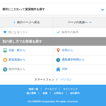
都市にこだわって賃貸物件を探す
前のページへ戻る
ページの先頭へ
気になるリスト
保存中の条件
別の探し方でお部屋を探す
沿線・駅から
住所から
家賃相場から
通勤通学時間から
物件特集から
TOP
スマートフォン
パソコン
地域一覧
アーカイブ
サイトマップ
個人情報
免責
お問合せ
会社案内
(C) CHINTAI Corporation All rights reserved.