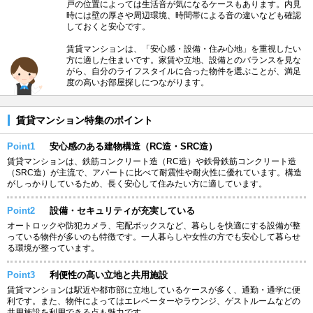
戸の位置によっては生活音が気になるケースもあります。内見
時には壁の厚さや周辺環境、時間帯による音の違いなども確認
しておくと安心です。
賃貸マンションは、「安心感・設備・住み心地」を重視したい
方に適した住まいです。家賃や立地、設備とのバランスを見な
がら、自分のライフスタイルに合った物件を選ぶことが、満足
度の高いお部屋探しにつながります。
賃貸マンション特集のポイント
Point1
安心感のある建物構造（RC造・SRC造）
賃貸マンションは、鉄筋コンクリート造（RC造）や鉄骨鉄筋コンクリート造
（SRC造）が主流で、アパートに比べて耐震性や耐火性に優れています。構造
がしっかりしているため、長く安心して住みたい方に適しています。
Point2
設備・セキュリティが充実している
オートロックや防犯カメラ、宅配ボックスなど、暮らしを快適にする設備が整
っている物件が多いのも特徴です。一人暮らしや女性の方でも安心して暮らせ
る環境が整っています。
Point3
利便性の高い立地と共用施設
賃貸マンションは駅近や都市部に立地しているケースが多く、通勤・通学に便
利です。また、物件によってはエレベーターやラウンジ、ゲストルームなどの
共用施設を利用できる点も魅力です。