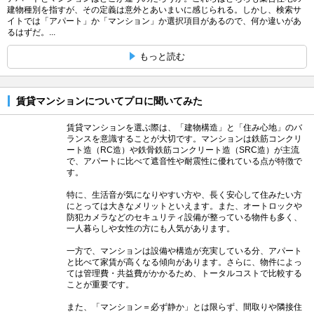
建物種別を指すが、その定義は意外とあいまいに感じられる。しかし、検索サ
イトでは「アパート」か「マンション」か選択項目があるので、何か違いがあ
るはずだ。...
もっと読む
賃貸マンションについてプロに聞いてみた
賃貸マンションを選ぶ際は、「建物構造」と「住み心地」のバ
ランスを意識することが大切です。マンションは鉄筋コンクリ
ート造（RC造）や鉄骨鉄筋コンクリート造（SRC造）が主流
で、アパートに比べて遮音性や耐震性に優れている点が特徴で
す。
特に、生活音が気になりやすい方や、長く安心して住みたい方
にとっては大きなメリットといえます。また、オートロックや
防犯カメラなどのセキュリティ設備が整っている物件も多く、
一人暮らしや女性の方にも人気があります。
一方で、マンションは設備や構造が充実している分、アパート
と比べて家賃が高くなる傾向があります。さらに、物件によっ
ては管理費・共益費がかかるため、トータルコストで比較する
ことが重要です。
また、「マンション＝必ず静か」とは限らず、間取りや隣接住