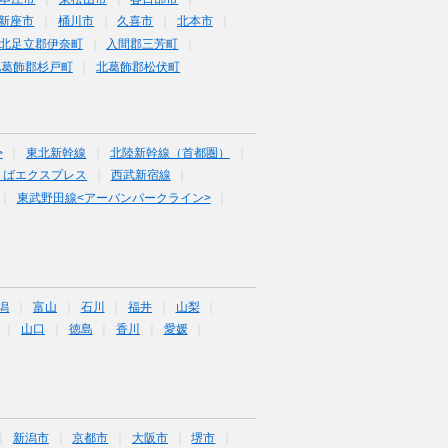
新座市
桶川市
久喜市
北本市
北足立郡伊奈町
入間郡三芳町
北葛飾郡杉戸町
北葛飾郡松伏町
>
東北新幹線
北陸新幹線（首都圏）
くばエクスプレス
西武新宿線
東武野田線<アーバンパークライン>
潟
富山
石川
福井
山梨
山口
徳島
香川
愛媛
新潟市
京都市
大阪市
堺市