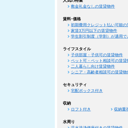
人気の特集
敷金礼金なしの賃貸物件
賃料･価格
初期費用クレジット払い可能の
家賃3万円以下の賃貸物件
学生割引制度（学割）が適用で
ライフスタイル
子供部屋・子供可の賃貸物件
ペット可・ペット相談可の賃貸
二人暮らし向け賃貸物件
シニア・高齢者相談可の賃貸物
セキュリティ
宅配ボックス付き
収納
ロフト付き
収納重
水周り
温水洗浄便座付きの賃貸物件