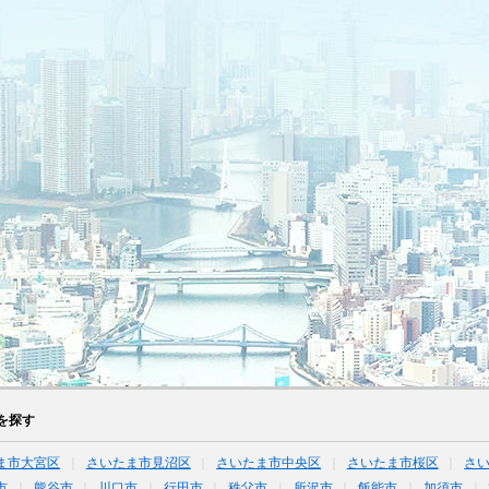
を探す
ま市大宮区
さいたま市見沼区
さいたま市中央区
さいたま市桜区
さ
市
熊谷市
川口市
行田市
秩父市
所沢市
飯能市
加須市