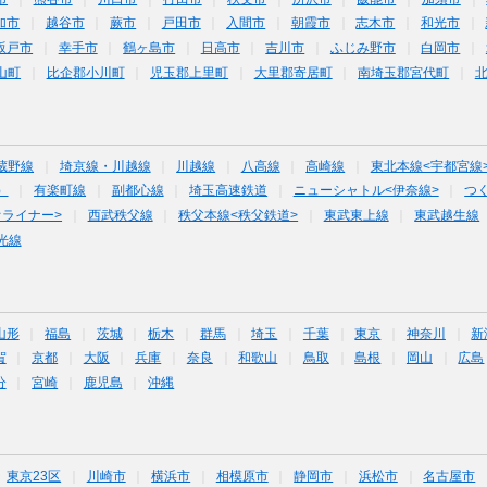
加市
越谷市
蕨市
戸田市
入間市
朝霞市
志木市
和光市
坂戸市
幸手市
鶴ヶ島市
日高市
吉川市
ふじみ野市
白岡市
山町
比企郡小川町
児玉郡上里町
大里郡寄居町
南埼玉郡宮代町
蔵野線
埼京線・川越線
川越線
八高線
高崎線
東北本線<宇都宮線
）
有楽町線
副都心線
埼玉高速鉄道
ニューシャトル<伊奈線>
つ
オライナー>
西武秩父線
秩父本線<秩父鉄道>
東武東上線
東武越生線
光線
山形
福島
茨城
栃木
群馬
埼玉
千葉
東京
神奈川
新
賀
京都
大阪
兵庫
奈良
和歌山
鳥取
島根
岡山
広島
分
宮崎
鹿児島
沖縄
東京23区
川崎市
横浜市
相模原市
静岡市
浜松市
名古屋市