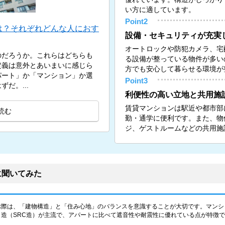
い方に適しています。
Point2
は？それぞれどんな人におす
設備・セキュリティが充実
オートロックや防犯カメラ、宅
のだろうか。これらはどちらも
る設備が整っている物件が多い
定義は意外とあいまいに感じら
方でも安心して暮らせる環境が
パート」か「マンション」か選
Point3
だ。...
利便性の高い立地と共用施
賃貸マンションは駅近や都市部
読む
勤・通学に便利です。また、物
ジ、ゲストルームなどの共用施
に聞いてみた
ぶ際は、「建物構造」と「住み心地」のバランスを意識することが大切です。マンシ
造（SRC造）が主流で、アパートに比べて遮音性や耐震性に優れている点が特徴