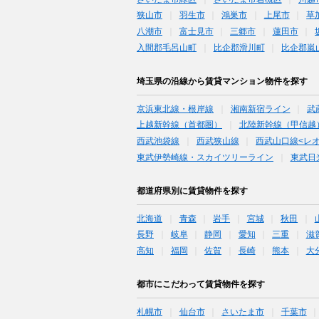
狭山市
羽生市
鴻巣市
上尾市
草
八潮市
富士見市
三郷市
蓮田市
入間郡毛呂山町
比企郡滑川町
比企郡嵐
埼玉県の沿線から賃貸マンション物件を探す
京浜東北線・根岸線
湘南新宿ライン
武
上越新幹線（首都圏）
北陸新幹線（甲信越
西武池袋線
西武狭山線
西武山口線<レ
東武伊勢崎線・スカイツリーライン
東武日
都道府県別に賃貸物件を探す
北海道
青森
岩手
宮城
秋田
長野
岐阜
静岡
愛知
三重
滋
高知
福岡
佐賀
長崎
熊本
大
都市にこだわって賃貸物件を探す
札幌市
仙台市
さいたま市
千葉市