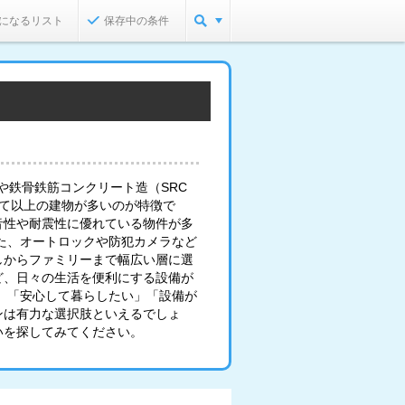
になるリスト
保存中の条件
や鉄骨鉄筋コンクリート造（SRC
建て以上の建物が多いのが特徴で
音性や耐震性に優れている物件が多
た、オートロックや防犯カメラなど
しからファミリーまで幅広い層に選
ど、日々の生活を便利にする設備が
」「安心して暮らしたい」「設備が
ンは有力な選択肢といえるでしょ
いを探してみてください。