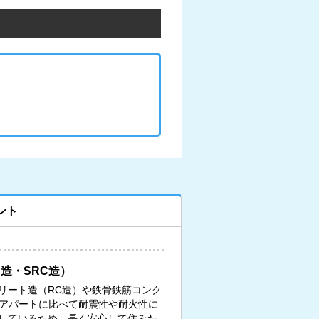
ント
造・SRC造）
リート造（RC造）や鉄骨鉄筋コンク
、アパートに比べて耐震性や耐火性に
しているため、長く安心して住みた