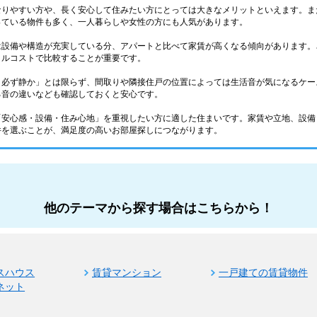
なりやすい方や、長く安心して住みたい方にとっては大きなメリットといえます。ま
っている物件も多く、一人暮らしや女性の方にも人気があります。
は設備や構造が充実している分、アパートと比べて家賃が高くなる傾向があります。
タルコストで比較することが重要です。
＝必ず静か」とは限らず、間取りや隣接住戸の位置によっては生活音が気になるケー
る音の違いなども確認しておくと安心です。
「安心感・設備・住み心地」を重視したい方に適した住まいです。家賃や立地、設備
件を選ぶことが、満足度の高いお部屋探しにつながります。
他のテーマから探す場合はこちらから！
スハウス
賃貸マンション
一戸建ての賃貸物件
ネット