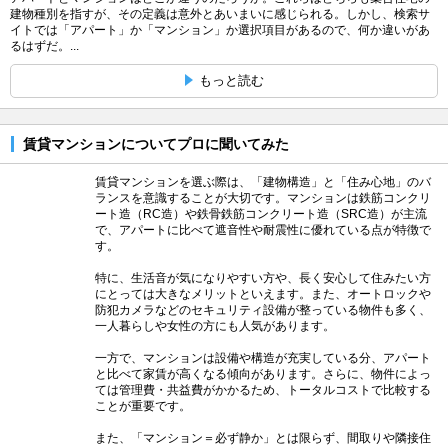
建物種別を指すが、その定義は意外とあいまいに感じられる。しかし、検索サ
イトでは「アパート」か「マンション」か選択項目があるので、何か違いがあ
るはずだ。...
もっと読む
賃貸マンションについてプロに聞いてみた
賃貸マンションを選ぶ際は、「建物構造」と「住み心地」のバ
ランスを意識することが大切です。マンションは鉄筋コンクリ
ート造（RC造）や鉄骨鉄筋コンクリート造（SRC造）が主流
で、アパートに比べて遮音性や耐震性に優れている点が特徴で
す。
特に、生活音が気になりやすい方や、長く安心して住みたい方
にとっては大きなメリットといえます。また、オートロックや
防犯カメラなどのセキュリティ設備が整っている物件も多く、
一人暮らしや女性の方にも人気があります。
一方で、マンションは設備や構造が充実している分、アパート
と比べて家賃が高くなる傾向があります。さらに、物件によっ
ては管理費・共益費がかかるため、トータルコストで比較する
ことが重要です。
また、「マンション＝必ず静か」とは限らず、間取りや隣接住