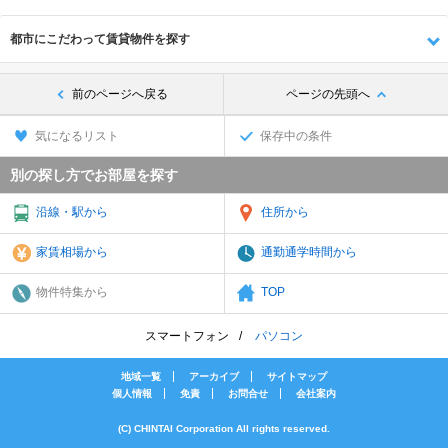
都市にこだわって賃貸物件を探す
前のページへ戻る
ページの先頭へ
気になるリスト
保存中の条件
別の探し方でお部屋を探す
沿線・駅から
住所から
家賃相場から
通勤通学時間から
物件特集から
TOP
スマートフォン
パソコン
地域一覧
アーカイブ
サイトマップ
個人情報
免責
お問合せ
会社案内
(C) CHINTAI Corporation All rights reserved.