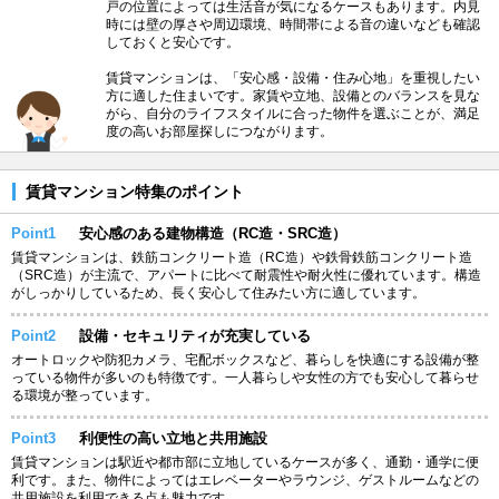
戸の位置によっては生活音が気になるケースもあります。内見
時には壁の厚さや周辺環境、時間帯による音の違いなども確認
しておくと安心です。
賃貸マンションは、「安心感・設備・住み心地」を重視したい
方に適した住まいです。家賃や立地、設備とのバランスを見な
がら、自分のライフスタイルに合った物件を選ぶことが、満足
度の高いお部屋探しにつながります。
賃貸マンション特集のポイント
Point1
安心感のある建物構造（RC造・SRC造）
賃貸マンションは、鉄筋コンクリート造（RC造）や鉄骨鉄筋コンクリート造
（SRC造）が主流で、アパートに比べて耐震性や耐火性に優れています。構造
がしっかりしているため、長く安心して住みたい方に適しています。
Point2
設備・セキュリティが充実している
オートロックや防犯カメラ、宅配ボックスなど、暮らしを快適にする設備が整
っている物件が多いのも特徴です。一人暮らしや女性の方でも安心して暮らせ
る環境が整っています。
Point3
利便性の高い立地と共用施設
賃貸マンションは駅近や都市部に立地しているケースが多く、通勤・通学に便
利です。また、物件によってはエレベーターやラウンジ、ゲストルームなどの
共用施設を利用できる点も魅力です。