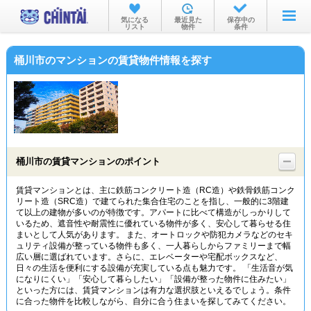
お部屋を探す
気になる
最近見た
保存中の
リスト
物件
条件
沿線・駅から
桶川市のマンションの賃貸物件情報を探す
住所から
家賃相場から
通勤通学時間から
物件特集から
桶川市の賃貸マンションのポイント
不動産会社から
賃貸マンションとは、主に鉄筋コンクリート造（RC造）や鉄骨鉄筋コンク
リート造（SRC造）で建てられた集合住宅のことを指し、一般的に3階建
TOP
て以上の建物が多いのが特徴です。アパートに比べて構造がしっかりして
いるため、遮音性や耐震性に優れている物件が多く、安心して暮らせる住
まいとして人気があります。 また、オートロックや防犯カメラなどのセキ
ュリティ設備が整っている物件も多く、一人暮らしからファミリーまで幅
広い層に選ばれています。さらに、エレベーターや宅配ボックスなど、
日々の生活を便利にする設備が充実している点も魅力です。 「生活音が気
になりにくい」「安心して暮らしたい」「設備が整った物件に住みたい」
といった方には、賃貸マンションは有力な選択肢といえるでしょう。条件
に合った物件を比較しながら、自分に合う住まいを探してみてください。