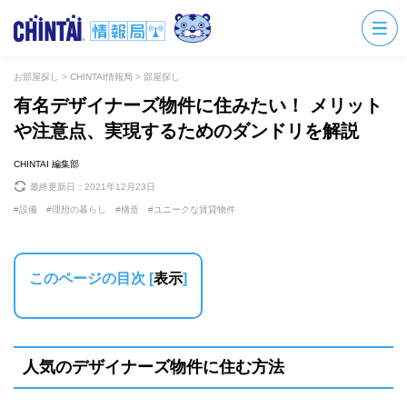
お部屋探し
>
CHINTAI情報局
>
部屋探し
有名デザイナーズ物件に住みたい！ メリット
や注意点、実現するためのダンドリを解説
CHINTAI 編集部
最終更新日：
2021年12月23日
設備
理想の暮らし
構造
ユニークな賃貸物件
このページの目次
[
表示
]
人気のデザイナーズ物件に住む方法