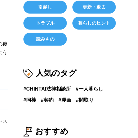
引越し
更新・退去
トラブル
暮らしのヒント
読みもの
の後
よう
人気のタグ
CHINTAI法律相談所
一人暮らし
同棲
契約
漫画
間取り
ンス
おすすめ