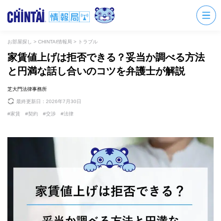
お部屋探し
>
CHINTAI情報局
>
トラブル
家賃値上げは拒否できる？妥当か調べる方法
と円満な話し合いのコツを弁護士が解説
芝大門法律事務所
最終更新日：
2026年7月30日
家賃
契約
交渉
法律