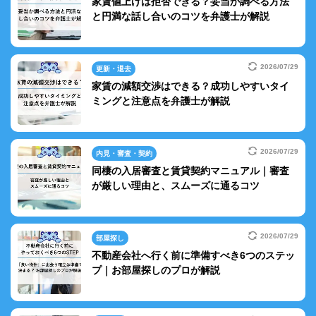
家賃値上げは拒否できる？妥当か調べる方法
と円満な話し合いのコツを弁護士が解説
2026/07/29
更新・退去
家賃の減額交渉はできる？成功しやすいタイ
ミングと注意点を弁護士が解説
2026/07/29
内見・審査・契約
同棲の入居審査と賃貸契約マニュアル｜審査
が厳しい理由と、スムーズに通るコツ
2026/07/29
部屋探し
不動産会社へ行く前に準備すべき6つのステッ
プ｜お部屋探しのプロが解説