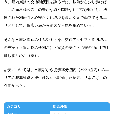
う、都内屈指の交通利便性を誇る街だ。駅前から少し歩けば
「井の頭恩賜公園」の豊かな緑や閑静な住宅街が広がり、洗
練された利便性と心安らぐ住環境を高い次元で両立できるエ
リアとして、幅広い層から絶大な人気を集めている 。
そんな三鷹駅周辺の住みやすさを、交通アクセス・周辺環境
の充実度（買い物の便利さ）・家賃の安さ・治安の4項目で評
価しまとめた（※）。
治安については、三鷹駅から徒歩10分圏内（800m圏内）のエ
リアの犯罪種別と発生件数から評価した結果、
「よさげ」
の
評価が出た 。
カテゴリ
総合評価