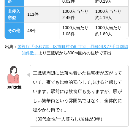
盗
0.02件
約0.19人
非侵入
1000人当たり
1000人当たり
111件
窃盗
2.49件
約4.19人
1000人当たり
1000人当たり
その他
48件
1.08件
約1.89人
出典：
警視庁「令和7年 区市町村の町丁別、罪種別及び手口別認
知件数」
より三鷹駅から800m圏内の住所で算出
三鷹駅周辺には落ち着いた住宅街が広がって
いて、夜でも比較的安心して歩けると感じて
います。駅前には飲食店もありますが、騒が
しい繁華街という雰囲気ではなく、全体的に
穏やかな街です。
（30代女性/一人暮らし/居住歴3年）