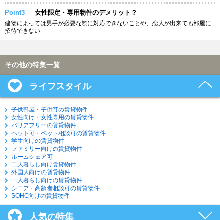
Point3
女性限定・専用物件のデメリット？
建物によっては男手が必要な際に対応できないことや、恋人が出来ても部屋に
招待できない
その他の特集一覧
ライフスタイル
子供部屋・子供可の賃貸物件
女性向け・女性専用の賃貸物件
バリアフリーの賃貸物件
ペット可・ペット相談可の賃貸物件
学生向けの賃貸物件
ファミリー向けの賃貸物件
ルームシェア可
二人暮らし向け賃貸物件
外国人向けの賃貸物件
一人暮らし向けの賃貸物件
シニア・高齢者相談可の賃貸物件
SOHO向けの賃貸物件
人気の特集