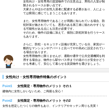
女性向け・女性専用の賃貸物件での注意点は、男性の入室が制
限されるケースが多い点です。
大家さんやほかの女性入居者に配慮する必要があり、人によっ
ては窮屈に感じてしまうこともあります。
また、女性専用物件であることが周囲に知られている場合、防
犯対策が施されていても、悪意のある第三者に狙われやすくな
る可能性がある点にも注意が必要です。
そのため、物件の設備に加えて、個別に防犯対策を行うケース
もあります。
さらに、防犯・セキュリティ設備が充実している分、家賃が一
般的なマンションやアパートと比べてやや高めに設定されてい
る場合があります。
女性専用物件に限りませんが、通勤や通学で公共交通機関を利
用する場合は、物件から駅やバス停までの道のりが安全かどう
かも考慮して、安心して暮らせる賃貸物件を選びましょう。
女性向け・女性専用物件特集のポイント
Point1
女性限定・専用物件のメリット その１
建物内に女性しかいないため、ご両親も安心！
Point2
女性限定・専用物件のメリット その2
女性を想定したつくりの物件もあり、インテリアやキッチン周りも充実！