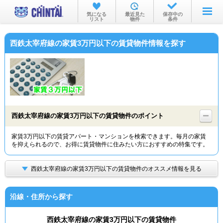
お部屋を探す
気になる
最近見た
保存中の
リスト
物件
条件
沿線・駅から
西鉄太宰府線の家賃3万円以下の賃貸物件情報を探す
住所から
家賃相場から
通勤通学時間から
物件特集から
西鉄太宰府線の家賃3万円以下の賃貸物件のポイント
不動産会社から
家賃3万円以下の賃貸アパート・マンションを検索できます。毎月の家賃
を抑えられるので、お得に賃貸物件に住みたい方におすすめの特集です。
TOP
西鉄太宰府線の家賃3万円以下の賃貸物件のオススメ情報を見る
沿線・住所から探す
西鉄太宰府線の家賃3万円以下の賃貸物件