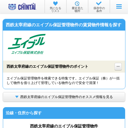
お部屋を探す
気になる
最近見た
保存中の
リスト
物件
条件
沿線・駅から
西鉄太宰府線のエイブル保証管理物件の賃貸物件情報を探す
住所から
家賃相場から
通勤通学時間から
物件特集から
西鉄太宰府線のエイブル保証管理物件のポイント
不動産会社から
エイブル保証管理物件を検索できる特集です。エイブル保証（株）が一括
して物件を借り上げて管理している物件なので安全で清潔！
TOP
西鉄太宰府線のエイブル保証管理物件のオススメ情報を見る
沿線・住所から探す
西鉄太宰府線のエイブル保証管理物件