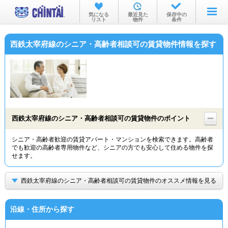
お部屋を探す
気になる
最近見た
保存中の
リスト
物件
条件
沿線・駅から
西鉄太宰府線のシニア・高齢者相談可の賃貸物件情報を探す
住所から
家賃相場から
通勤通学時間から
物件特集から
西鉄太宰府線のシニア・高齢者相談可の賃貸物件のポイント
不動産会社から
シニア・高齢者歓迎の賃貸アパート・マンションを検索できます。高齢者
でも歓迎の高齢者専用物件など、シニアの方でも安心して住める物件を探
TOP
せます。
西鉄太宰府線のシニア・高齢者相談可の賃貸物件のオススメ情報を見る
沿線・住所から探す