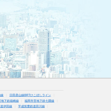
山線
日田彦山線BRTひこぼしライン
営地下鉄箱崎線
福岡市営地下鉄七隈線
鉄道伊田線
平成筑豊鉄道田川線