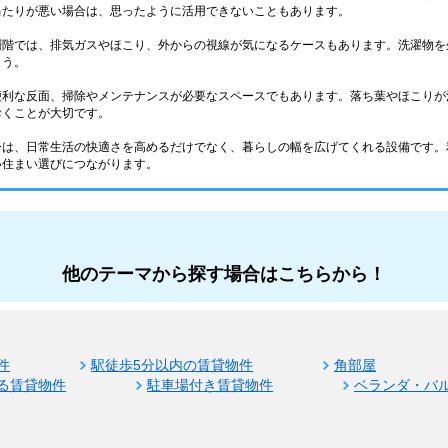
当たりが悪い場合は、思ったように活用できないこともあります。
層階では、排気ガスやほこり、外からの視線が気になるケースもあります。洗濯物を
ょう。
便利な反面、掃除やメンテナンスが必要なスペースでもあります。落ち葉やほこりが
おくことが大切です。
ーは、日常生活の快適さを高めるだけでなく、暮らしの幅を広げてくれる設備です。
い住まい選びにつながります。
他のテーマから探す場合はこちらから！
件
駅徒歩5分以内の賃貸物件
角部屋
る賃貸物件
駐車場付き賃貸物件
ベランダ・バ