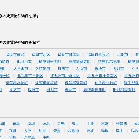
きの賃貸物件物件を探す
きの賃貸物件物件を探す
福岡市南区
福岡市西区
福岡市城南区
福岡市早良区
小郡市
糸島市
那珂川市
糟屋郡宇美町
糟屋郡篠栗町
糟屋郡志免町
糟屋郡
洗町
大牟田市
久留米市
柳川市
八女市
筑後市
大川市
うき
若松区
北九州市戸畑区
北九州市小倉北区
北九州市小倉南区
北九州
遠賀郡水巻町
遠賀郡岡垣町
遠賀郡遠賀町
鞍手郡小竹町
鞍手郡
町
直方市
飯塚市
田川市
嘉麻市
嘉穂郡桂川町
田川郡香春町
山形
福島
茨城
栃木
群馬
埼玉
千葉
東京
神奈川
新
賀
京都
大阪
兵庫
奈良
和歌山
鳥取
島根
岡山
広島
分
宮崎
鹿児島
沖縄