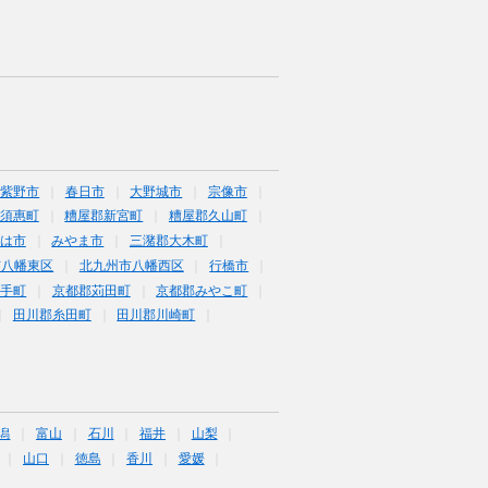
筑紫野市
春日市
大野城市
宗像市
須惠町
糟屋郡新宮町
糟屋郡久山町
は市
みやま市
三潴郡大木町
市八幡東区
北九州市八幡西区
行橋市
鞍手町
京都郡苅田町
京都郡みやこ町
田川郡糸田町
田川郡川崎町
潟
富山
石川
福井
山梨
山口
徳島
香川
愛媛