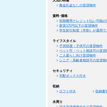
人気の特集
敷金礼金なしの賃貸物件
賃料･価格
初期費用クレジット払い可能の
家賃3万円以下の賃貸物件
学生割引制度（学割）が適用で
ライフスタイル
子供部屋・子供可の賃貸物件
ペット可・ペット相談可の賃貸
二人暮らし向け賃貸物件
シニア・高齢者相談可の賃貸物
セキュリティ
宅配ボックス付き
収納
ロフト付き
収納重
水周り
温水洗浄便座付きの賃貸物件