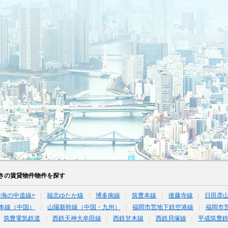
きの賃貸物件物件を探す
<海の中道線>
福北ゆたか線
博多南線
筑豊本線
後藤寺線
日田彦
本線（中国）
山陽新幹線（中国・九州）
福岡市営地下鉄空港線
福岡市
筑豊電気鉄道
西鉄天神大牟田線
西鉄甘木線
西鉄貝塚線
平成筑豊