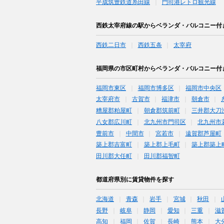
平成筑豊鉄道糸田線
門司港レトロ観光線
西鉄太宰府線の駅からベランダ・バルコニー付
西鉄二日市
西鉄五条
太宰府
福岡県の市区町村からベランダ・バルコニー付
福岡市東区
福岡市博多区
福岡市中央区
太宰府市
古賀市
福津市
朝倉市
糟屋郡粕屋町
朝倉郡筑前町
三井郡大刀
八女郡広川町
北九州市門司区
北九州市
豊前市
中間市
宮若市
遠賀郡芦屋町
築上郡吉富町
築上郡上毛町
築上郡築上
田川郡大任町
田川郡福智町
都道府県別に賃貸物件を探す
北海道
青森
岩手
宮城
秋田
長野
岐阜
静岡
愛知
三重
滋
高知
福岡
佐賀
長崎
熊本
大