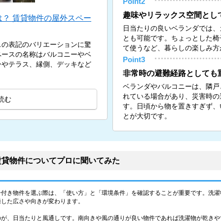
Point2
趣味やリラックス空間とし
？ 賃貸物件の屋外スペー
日当たりの良いベランダでは、
とも可能です。ちょっとした椅
スの表記のバリエーションに驚
て使うなど、暮らしの楽しみ方
ペースの名称はバルコニーやベ
Point3
ーやテラス、縁側、デッキなど
非常時の避難経路としても
ベランダやバルコニーは、隣戸
れている場合があり、災害時の
読む
す。日頃から物を置きすぎず、
とが大切です。
賃貸物件についてプロに聞いてみた
ー付き物件を選ぶ際は、「使い方」と「環境条件」を確認することが重要です。洗濯
適した広さや向きが変わります。
のが、日当たりと風通しです。南向きや風の通りが良い物件であれば洗濯物が乾きや