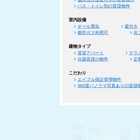
バス・トイレ別の賃貸物件
室内設備
オール電化
庭付き
都市ガス利用可
光
建物タイプ
賃貸アパート
テラ
分譲賃貸の物件
定
こだわり
エイブル保証管理物件
360度パノラマ写真ありの賃貸