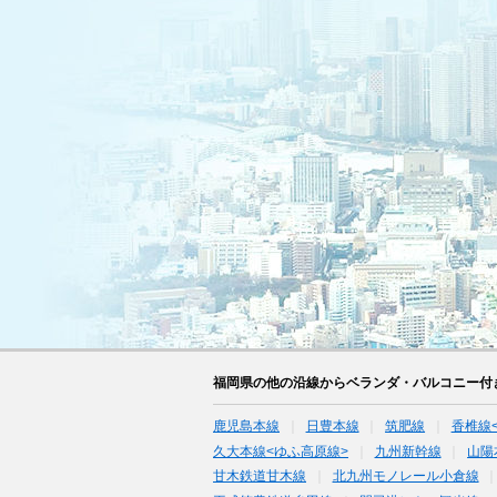
福岡県の他の沿線からベランダ・バルコニー付
鹿児島本線
日豊本線
筑肥線
香椎線
久大本線<ゆふ高原線>
九州新幹線
山陽
甘木鉄道甘木線
北九州モノレール小倉線