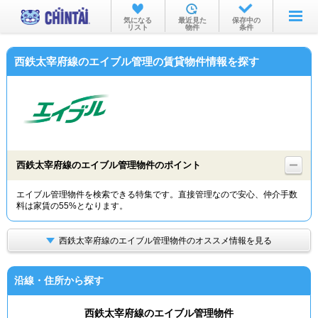
お部屋を探す
気になる
最近見た
保存中の
リスト
物件
条件
沿線・駅から
西鉄太宰府線のエイブル管理の賃貸物件情報を探す
住所から
家賃相場から
通勤通学時間から
物件特集から
西鉄太宰府線のエイブル管理物件のポイント
不動産会社から
エイブル管理物件を検索できる特集です。直接管理なので安心、仲介手数
料は家賃の55%となります。
TOP
西鉄太宰府線のエイブル管理物件のオススメ情報を見る
沿線・住所から探す
西鉄太宰府線のエイブル管理物件