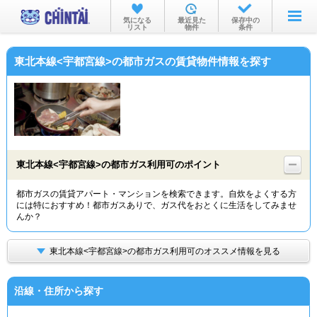
お部屋を探す
気になる
最近見た
保存中の
リスト
物件
条件
沿線・駅から
東北本線<宇都宮線>の都市ガスの賃貸物件情報を探す
住所から
家賃相場から
通勤通学時間から
物件特集から
東北本線<宇都宮線>の都市ガス利用可のポイント
不動産会社から
都市ガスの賃貸アパート・マンションを検索できます。自炊をよくする方
には特におすすめ！都市ガスありで、ガス代をおとくに生活をしてみませ
TOP
んか？
東北本線<宇都宮線>の都市ガス利用可のオススメ情報を見る
沿線・住所から探す