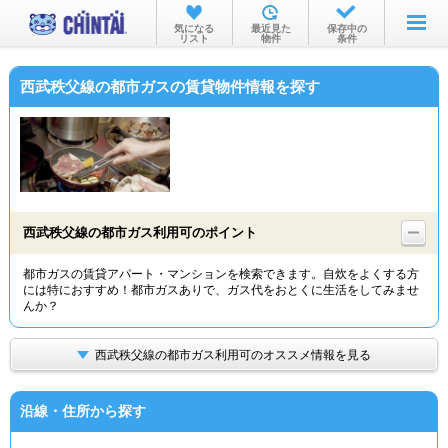
お部屋を探す
気になる
最近見た
保存中の
リスト
物件
条件
沿線・駅から
西武秩父線の都市ガスの賃貸物件情報を探す
住所から
家賃相場から
通勤通学時間から
物件特集から
西武秩父線の都市ガス利用可のポイント
不動産会社から
都市ガスの賃貸アパート・マンションを検索できます。自炊をよくする方
には特におすすめ！都市ガスありで、ガス代をおとくに生活をしてみませ
TOP
んか？
西武秩父線の都市ガス利用可のオススメ情報を見る
沿線・住所から探す