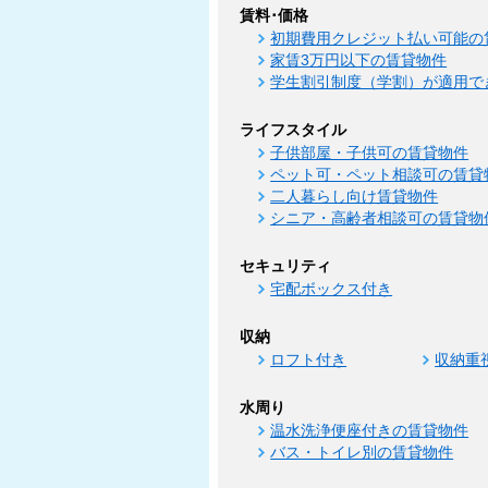
賃料･価格
初期費用クレジット払い可能の
家賃3万円以下の賃貸物件
学生割引制度（学割）が適用で
ライフスタイル
子供部屋・子供可の賃貸物件
ペット可・ペット相談可の賃貸
二人暮らし向け賃貸物件
シニア・高齢者相談可の賃貸物
セキュリティ
宅配ボックス付き
収納
ロフト付き
収納重
水周り
温水洗浄便座付きの賃貸物件
バス・トイレ別の賃貸物件