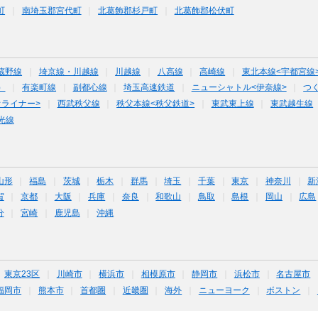
町
南埼玉郡宮代町
北葛飾郡杉戸町
北葛飾郡松伏町
蔵野線
埼京線・川越線
川越線
八高線
高崎線
東北本線<宇都宮線
）
有楽町線
副都心線
埼玉高速鉄道
ニューシャトル<伊奈線>
つ
オライナー>
西武秩父線
秩父本線<秩父鉄道>
東武東上線
東武越生線
光線
山形
福島
茨城
栃木
群馬
埼玉
千葉
東京
神奈川
新
賀
京都
大阪
兵庫
奈良
和歌山
鳥取
島根
岡山
広島
分
宮崎
鹿児島
沖縄
東京23区
川崎市
横浜市
相模原市
静岡市
浜松市
名古屋市
福岡市
熊本市
首都圏
近畿圏
海外
ニューヨーク
ボストン