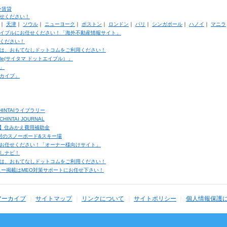
外賃貸
せください！
｜
天津
｜
ソウル
｜
ニューヨーク
｜
ボストン
｜
ロンドン
｜
パリ
｜
シンガポール
｜
ハノイ
｜
マニラ
イブルにお任せください！「海外不動産情報サイト」
ください！
は、おもてなしドットコムをご利用ください！
ble(サイタマ ドットエイブル）」
」
カイブ」
INTAIライブラリー
TAI JOURNAL
ク】住みかえ費用補助金
馬村のスノーボード&スキー場
お任せください！「オーナー様向けサイト」
しナビ！
は、おもてなしドットコムをご利用ください！
ュー掲載はMEO対策サポートにお任せ下さい！
アーカイブ
サイトマップ
リンクについて
サイトポリシー
個人情報保護