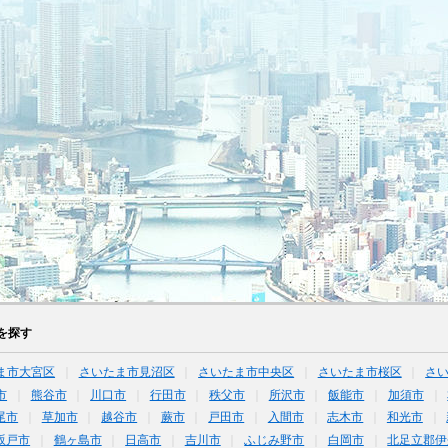
を探す
ま市大宮区
さいたま市見沼区
さいたま市中央区
さいたま市桜区
さ
市
熊谷市
川口市
行田市
秩父市
所沢市
飯能市
加須市
尾市
草加市
越谷市
蕨市
戸田市
入間市
志木市
和光市
坂戸市
鶴ヶ島市
日高市
吉川市
ふじみ野市
白岡市
北足立郡伊