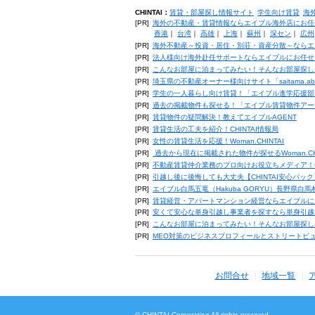
CHINTAI：
賃貸・部屋探し情報サイト
学生向け賃貸
海
[PR]
海外の不動産・賃貸情報ならエイブル海外店にお任
香港
｜
台湾
｜
高雄
｜
上海
｜
蘇州
｜
深セン
｜
広州
[PR]
海外不動産～投資・居住・別荘・資産分散～ならエ
[PR]
法人様向け海外赴任サポートならエイブルにお任せ
[PR]
こんなお部屋に泊まってみたい！そんなお部屋探し
[PR]
埼玉県の不動産オーナー様向けサイト「saitama.a
[PR]
学生の一人暮らし向け賃貸！「エイブル進学応援部
[PR]
過去の掲載物件も探せる！「エイブル賃貸物件アー
[PR]
賃貸物件の疑問解決！教えてエイブルAGENT
[PR]
賃貸生活の工夫を紹介！CHINTAI情報局
[PR]
女性の賃貸生活を応援！Woman.CHINTAI
[PR]
過去から現在に掲載された物件が探せるWoman.CH
[PR]
不動産賃貸仲介業務のプロ向けお役立ちメディア！CHIN
[PR]
引越し後に後悔しても大丈夫【CHINTAI安心パッ
[PR]
エイブル白馬五竜（Hakuba GORYU）長野県白
[PR]
賃貸経営・アパートマンション経営ならエイブルに
[PR]
安くて安心な単身引越し事業者を探すなら単身引越
[PR]
こんなお部屋に泊まってみたい！そんなお部屋探し
[PR]
MEO対策のビジネスプロフィールとストリートビ
お問合せ
地域一覧
© CHINTAI Corporation All rights reserved.