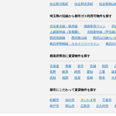
比企郡川島町
比企郡吉見町
比企郡鳩山
埼玉県の沿線から都市ガス利用可物件を探す
京浜東北線・根岸線
湘南新宿ライン
武
上越新幹線（首都圏）
北陸新幹線（甲信越
西武池袋線
西武狭山線
西武山口線<レ
東武伊勢崎線・スカイツリーライン
東武日
都道府県別に賃貸物件を探す
北海道
青森
岩手
宮城
秋田
長野
岐阜
静岡
愛知
三重
滋
高知
福岡
佐賀
長崎
熊本
大
都市にこだわって賃貸物件を探す
札幌市
仙台市
さいたま市
千葉市
神戸市
岡山市
広島市
北九州市