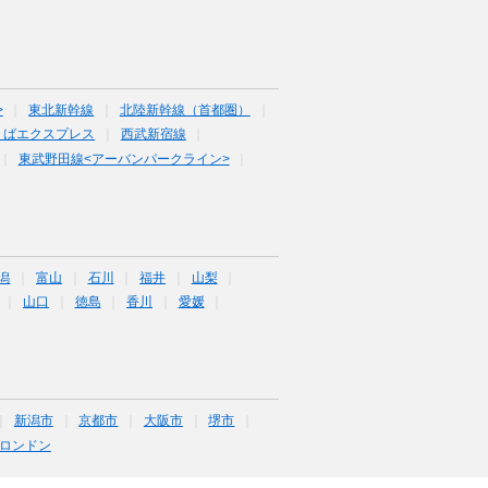
>
東北新幹線
北陸新幹線（首都圏）
くばエクスプレス
西武新宿線
東武野田線<アーバンパークライン>
潟
富山
石川
福井
山梨
山口
徳島
香川
愛媛
新潟市
京都市
大阪市
堺市
ロンドン