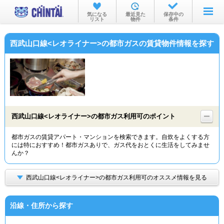
お部屋を探す
気になる
最近見た
保存中の
リスト
物件
条件
沿線・駅から
西武山口線<レオライナー>の都市ガスの賃貸物件情報を探す
住所から
家賃相場から
通勤通学時間から
物件特集から
西武山口線<レオライナー>の都市ガス利用可のポイント
不動産会社から
都市ガスの賃貸アパート・マンションを検索できます。自炊をよくする方
には特におすすめ！都市ガスありで、ガス代をおとくに生活をしてみませ
TOP
んか？
西武山口線<レオライナー>の都市ガス利用可のオススメ情報を見る
沿線・住所から探す