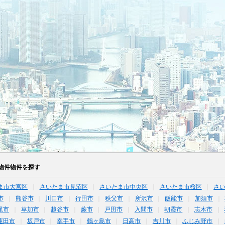
物件物件を探す
ま市大宮区
さいたま市見沼区
さいたま市中央区
さいたま市桜区
さ
市
熊谷市
川口市
行田市
秩父市
所沢市
飯能市
加須市
尾市
草加市
越谷市
蕨市
戸田市
入間市
朝霞市
志木市
蓮田市
坂戸市
幸手市
鶴ヶ島市
日高市
吉川市
ふじみ野市