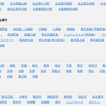
川町
比企郡嵐山町
比企郡小川町
比企郡川島町
比企郡吉見町
比
町
南埼玉郡宮代町
北葛飾郡杉戸町
北葛飾郡松伏町
を探す
蔵野線
埼京線・川越線
川越線
八高線
高崎線
東北本線<宇都宮線
）
有楽町線
副都心線
埼玉高速鉄道
ニューシャトル<伊奈線>
つ
オライナー>
西武秩父線
秩父本線<秩父鉄道>
東武東上線
東武越生線
光線
山形
福島
茨城
栃木
群馬
埼玉
千葉
東京
神奈川
新
賀
京都
大阪
兵庫
奈良
和歌山
鳥取
島根
岡山
広島
分
宮崎
鹿児島
沖縄
東京23区
川崎市
横浜市
相模原市
静岡市
浜松市
名古屋市
福岡市
熊本市
首都圏
近畿圏
海外
ニューヨーク
ボストン