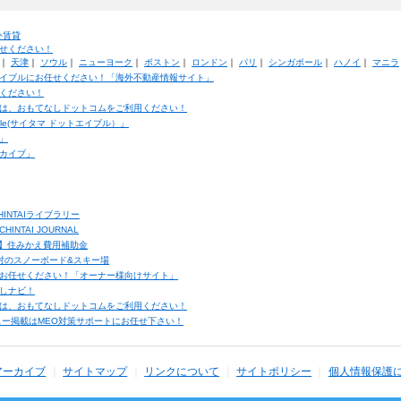
外賃貸
せください！
｜
天津
｜
ソウル
｜
ニューヨーク
｜
ボストン
｜
ロンドン
｜
パリ
｜
シンガポール
｜
ハノイ
｜
マニラ
イブルにお任せください！「海外不動産情報サイト」
ください！
は、おもてなしドットコムをご利用ください！
ble(サイタマ ドットエイブル）」
」
カイブ」
INTAIライブラリー
TAI JOURNAL
ク】住みかえ費用補助金
馬村のスノーボード&スキー場
お任せください！「オーナー様向けサイト」
しナビ！
は、おもてなしドットコムをご利用ください！
ュー掲載はMEO対策サポートにお任せ下さい！
アーカイブ
サイトマップ
リンクについて
サイトポリシー
個人情報保護