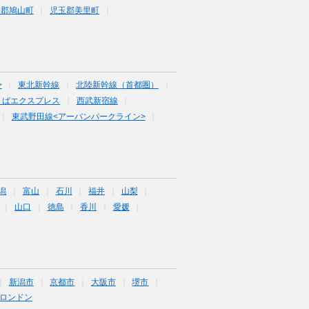
企郡鳩山町
児玉郡美里町
>
東北新幹線
北陸新幹線（首都圏）
くばエクスプレス
西武新宿線
東武野田線<アーバンパークライン>
潟
富山
石川
福井
山梨
山口
徳島
香川
愛媛
新潟市
京都市
大阪市
堺市
ロンドン