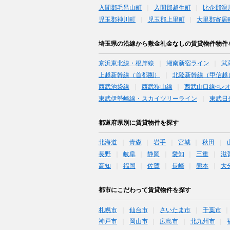
入間郡毛呂山町
入間郡越生町
比企郡滑
児玉郡神川町
児玉郡上里町
大里郡寄居
埼玉県の沿線から敷金礼金なしの賃貸物件物件
京浜東北線・根岸線
湘南新宿ライン
武
上越新幹線（首都圏）
北陸新幹線（甲信越
西武池袋線
西武狭山線
西武山口線<レ
東武伊勢崎線・スカイツリーライン
東武日
都道府県別に賃貸物件を探す
北海道
青森
岩手
宮城
秋田
長野
岐阜
静岡
愛知
三重
滋
高知
福岡
佐賀
長崎
熊本
大
都市にこだわって賃貸物件を探す
札幌市
仙台市
さいたま市
千葉市
神戸市
岡山市
広島市
北九州市