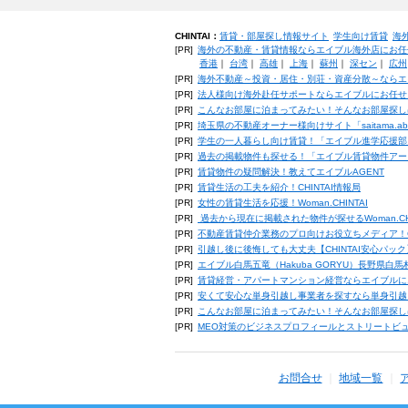
CHINTAI：
賃貸・部屋探し情報サイト
学生向け賃貸
海
[PR]
海外の不動産・賃貸情報ならエイブル海外店にお任
香港
｜
台湾
｜
高雄
｜
上海
｜
蘇州
｜
深セン
｜
広州
[PR]
海外不動産～投資・居住・別荘・資産分散～ならエ
[PR]
法人様向け海外赴任サポートならエイブルにお任せ
[PR]
こんなお部屋に泊まってみたい！そんなお部屋探し
[PR]
埼玉県の不動産オーナー様向けサイト「saitama.a
[PR]
学生の一人暮らし向け賃貸！「エイブル進学応援部
[PR]
過去の掲載物件も探せる！「エイブル賃貸物件アー
[PR]
賃貸物件の疑問解決！教えてエイブルAGENT
[PR]
賃貸生活の工夫を紹介！CHINTAI情報局
[PR]
女性の賃貸生活を応援！Woman.CHINTAI
[PR]
過去から現在に掲載された物件が探せるWoman.CH
[PR]
不動産賃貸仲介業務のプロ向けお役立ちメディア！CHIN
[PR]
引越し後に後悔しても大丈夫【CHINTAI安心パッ
[PR]
エイブル白馬五竜（Hakuba GORYU）長野県白
[PR]
賃貸経営・アパートマンション経営ならエイブルに
[PR]
安くて安心な単身引越し事業者を探すなら単身引越
[PR]
こんなお部屋に泊まってみたい！そんなお部屋探し
[PR]
MEO対策のビジネスプロフィールとストリートビ
お問合せ
地域一覧