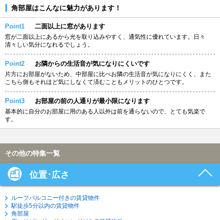
角部屋はこんなに魅力があります！
Point1
二面以上に窓があります
窓が二面以上にあるから光を取り込みやすく、通気性に優れています。日々
清々しい気分になれるでしょう。
Point2
お隣からの生活音が気になりにくいです
片方にお部屋がないため、中部屋に比べお隣の生活音が気になりにくく、また
こちら側もそれほど気にしなくて済むこともメリットのひとつです。
Point3
お部屋の前の人通りが最小限になります
基本的に自分のお部屋に用のある人以外は前を通らないので、とても気楽で
す。
その他の特集一覧
位置･広さ
ルーフバルコニー付きの賃貸物件
駅徒歩5分以内の賃貸物件
角部屋