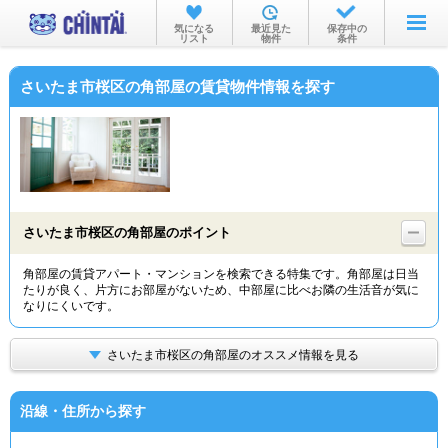
お部屋を探す
気になる
最近見た
保存中の
リスト
物件
条件
沿線・駅から
さいたま市桜区の角部屋の賃貸物件情報を探す
住所から
家賃相場から
通勤通学時間から
物件特集から
さいたま市桜区の角部屋のポイント
不動産会社から
角部屋の賃貸アパート・マンションを検索できる特集です。角部屋は日当
たりが良く、片方にお部屋がないため、中部屋に比べお隣の生活音が気に
TOP
なりにくいです。
さいたま市桜区の角部屋のオススメ情報を見る
沿線・住所から探す