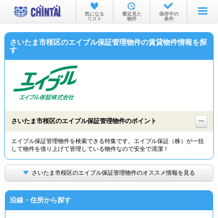
お部屋を探す
気になる
最近見た
保存中の
リスト
物件
条件
沿線・駅から
さいたま市桜区のエイブル保証管理物件の賃貸物件情報を探
住所から
す
家賃相場から
通勤通学時間から
物件特集から
さいたま市桜区のエイブル保証管理物件のポイント
不動産会社から
エイブル保証管理物件を検索できる特集です。エイブル保証（株）が一括
TOP
して物件を借り上げて管理している物件なので安全で清潔！
さいたま市桜区のエイブル保証管理物件のオススメ情報を見る
沿線・住所から探す