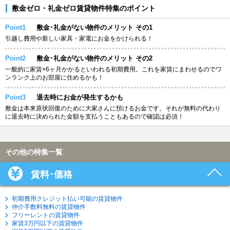
敷金ゼロ・礼金ゼロ賃貸物件特集のポイント
Point1
敷金･礼金がない物件のメリット その1
引越し費用や新しい家具・家電にお金をかけられる！
Point2
敷金･礼金がない物件のメリット その2
一般的に家賃×6ヶ月かかるといわれる初期費用。これを家賃にまわせるのでワ
ンランク上のお部屋に住めるかも！
Point3
退去時にお金が発生するかも
敷金は本来原状回復のために大家さんに預けるお金です。それが無料の代わり
に退去時に決められた金額を支払うこともあるので確認は必須！
その他の特集一覧
賃料･価格
初期費用クレジット払い可能の賃貸物件
仲介手数料無料の賃貸物件
フリーレントの賃貸物件
家賃3万円以下の賃貸物件