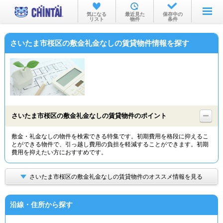
お部屋を探す
気になる
最近見た
保存中の
リスト
物件
条件
沿線・駅から
さいたま市桜区の敷金礼金なしの賃貸物件情報を探す
住所から
家賃相場から
通勤通学時間から
物件特集から
さいたま市桜区の敷金礼金なしの賃貸物件のポイント
不動産会社から
敷金・礼金なしの物件を検索できる特集です。初期費用を格段に抑えるこ
とができる物件で、引っ越し費用の負担を軽減することができます。初期
TOP
費用を抑えたい方におすすめです。
さいたま市桜区の敷金礼金なしの賃貸物件のオススメ情報を見る
沿線・住所から探す