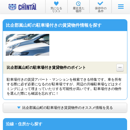
お部屋を探す
気になる
最近見た
保存中の
リスト
物件
条件
沿線・駅から
比企郡嵐山町の駐車場付きの賃貸物件情報を探す
住所から
家賃相場から
通勤通学時間から
物件特集から
比企郡嵐山町の駐車場付き賃貸物件のポイント
不動産会社から
駐車場付きの賃貸アパート・マンションを検索できる特集です。車を所有
する際に必ず必要になるのが駐車場ですが、周辺の月極駐車場などはタイ
TOP
ミングによって埋まっていたりする可能性が高いです。駐車場付きの物件
を選んだ際にも確認を忘れずに！
比企郡嵐山町の駐車場付き賃貸物件のオススメ情報を見る
沿線・住所から探す