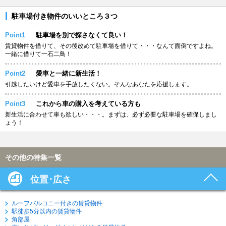
駐車場付き物件のいいところ３つ
Point1
駐車場を別で探さなくて良い！
賃貸物件を借りて、その後改めて駐車場を借りて・・・なんて面倒ですよね。
一緒に借りて一石二鳥！
Point2
愛車と一緒に新生活！
引越したいけど愛車を手放したくない。そんなあなたを応援します。
Point3
これから車の購入を考えている方も
新生活に合わせて車も欲しい・・・。まずは、必ず必要な駐車場を確保しまし
ょう！
その他の特集一覧
位置･広さ
ルーフバルコニー付きの賃貸物件
駅徒歩5分以内の賃貸物件
角部屋