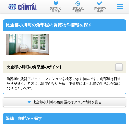
お部屋を探す
気になる
最近見た
保存中の
リスト
物件
条件
沿線・駅から
比企郡小川町の角部屋の賃貸物件情報を探す
住所から
家賃相場から
通勤通学時間から
物件特集から
比企郡小川町の角部屋のポイント
不動産会社から
角部屋の賃貸アパート・マンションを検索できる特集です。角部屋は日当
たりが良く、片方にお部屋がないため、中部屋に比べお隣の生活音が気に
TOP
なりにくいです。
比企郡小川町の角部屋のオススメ情報を見る
沿線・住所から探す