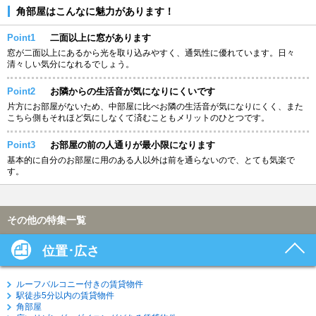
角部屋はこんなに魅力があります！
Point1
二面以上に窓があります
窓が二面以上にあるから光を取り込みやすく、通気性に優れています。日々
清々しい気分になれるでしょう。
Point2
お隣からの生活音が気になりにくいです
片方にお部屋がないため、中部屋に比べお隣の生活音が気になりにくく、また
こちら側もそれほど気にしなくて済むこともメリットのひとつです。
Point3
お部屋の前の人通りが最小限になります
基本的に自分のお部屋に用のある人以外は前を通らないので、とても気楽で
す。
その他の特集一覧
位置･広さ
ルーフバルコニー付きの賃貸物件
駅徒歩5分以内の賃貸物件
角部屋