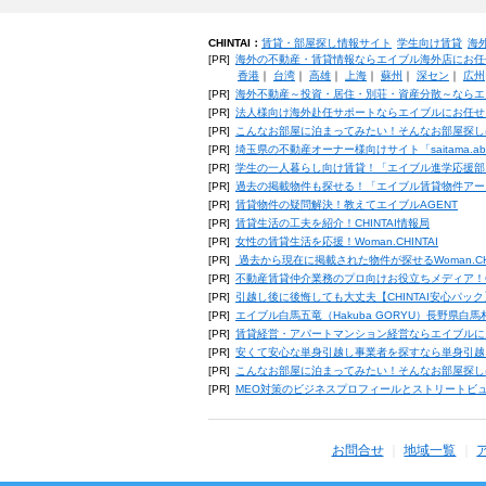
CHINTAI：
賃貸・部屋探し情報サイト
学生向け賃貸
海
[PR]
海外の不動産・賃貸情報ならエイブル海外店にお任
香港
｜
台湾
｜
高雄
｜
上海
｜
蘇州
｜
深セン
｜
広州
[PR]
海外不動産～投資・居住・別荘・資産分散～ならエ
[PR]
法人様向け海外赴任サポートならエイブルにお任せ
[PR]
こんなお部屋に泊まってみたい！そんなお部屋探し
[PR]
埼玉県の不動産オーナー様向けサイト「saitama.a
[PR]
学生の一人暮らし向け賃貸！「エイブル進学応援部
[PR]
過去の掲載物件も探せる！「エイブル賃貸物件アー
[PR]
賃貸物件の疑問解決！教えてエイブルAGENT
[PR]
賃貸生活の工夫を紹介！CHINTAI情報局
[PR]
女性の賃貸生活を応援！Woman.CHINTAI
[PR]
過去から現在に掲載された物件が探せるWoman.CH
[PR]
不動産賃貸仲介業務のプロ向けお役立ちメディア！CHIN
[PR]
引越し後に後悔しても大丈夫【CHINTAI安心パッ
[PR]
エイブル白馬五竜（Hakuba GORYU）長野県白
[PR]
賃貸経営・アパートマンション経営ならエイブルに
[PR]
安くて安心な単身引越し事業者を探すなら単身引越
[PR]
こんなお部屋に泊まってみたい！そんなお部屋探し
[PR]
MEO対策のビジネスプロフィールとストリートビ
お問合せ
地域一覧