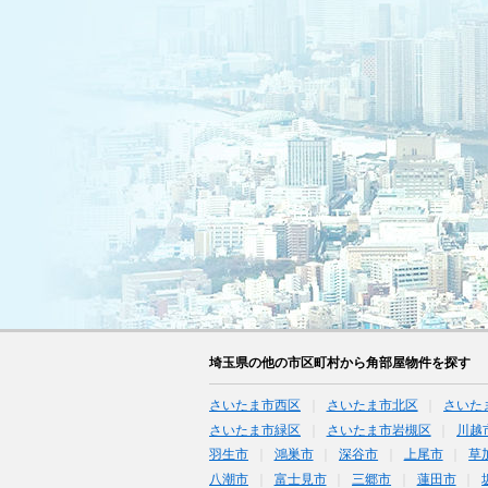
埼玉県の他の市区町村から角部屋物件を探す
さいたま市西区
さいたま市北区
さいた
さいたま市緑区
さいたま市岩槻区
川越
羽生市
鴻巣市
深谷市
上尾市
草
八潮市
富士見市
三郷市
蓮田市