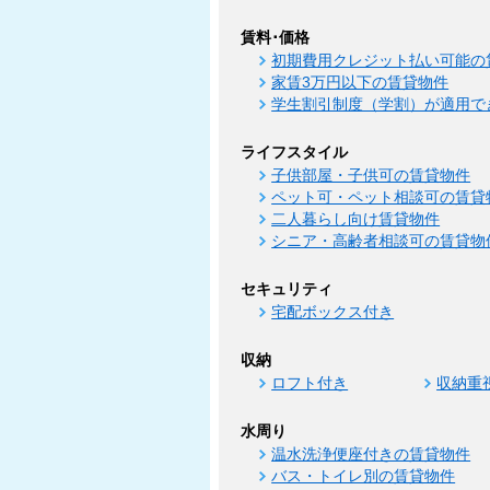
賃料･価格
初期費用クレジット払い可能の
家賃3万円以下の賃貸物件
学生割引制度（学割）が適用で
ライフスタイル
子供部屋・子供可の賃貸物件
ペット可・ペット相談可の賃貸
二人暮らし向け賃貸物件
シニア・高齢者相談可の賃貸物
セキュリティ
宅配ボックス付き
収納
ロフト付き
収納重
水周り
温水洗浄便座付きの賃貸物件
バス・トイレ別の賃貸物件