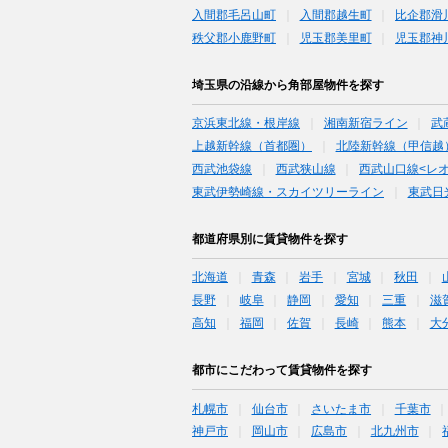
入間郡毛呂山町
入間郡越生町
比企郡滑
秩父郡小鹿野町
児玉郡美里町
児玉郡神
埼玉県の沿線から角部屋物件を探す
京浜東北線・根岸線
湘南新宿ライン
武
上越新幹線（首都圏）
北陸新幹線（甲信越
西武池袋線
西武狭山線
西武山口線<レ
東武伊勢崎線・スカイツリーライン
東武日
都道府県別に賃貸物件を探す
北海道
青森
岩手
宮城
秋田
長野
岐阜
静岡
愛知
三重
滋
高知
福岡
佐賀
長崎
熊本
大
都市にこだわって賃貸物件を探す
札幌市
仙台市
さいたま市
千葉市
神戸市
岡山市
広島市
北九州市