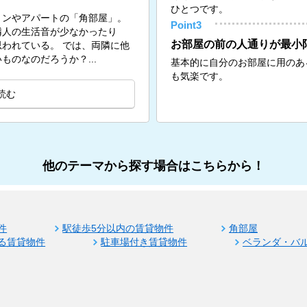
ひとつです。
ョンやアパートの「角部屋」。
Point3
隣人の生活音が少なかったり
お部屋の前の人通りが最小
。 では、両隣に他
のなのだろうか？...
基本的に自分のお部屋に用のあ
も気楽です。
読む
他のテーマから探す場合はこちらから！
件
駅徒歩5分以内の賃貸物件
角部屋
る賃貸物件
駐車場付き賃貸物件
ベランダ・バ