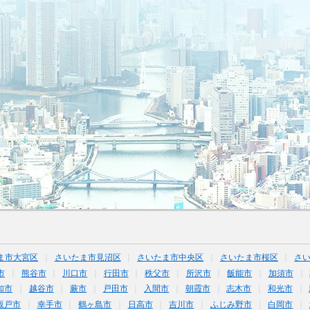
ま市大宮区
さいたま市見沼区
さいたま市中央区
さいたま市桜区
さ
市
熊谷市
川口市
行田市
秩父市
所沢市
飯能市
加須市
加市
越谷市
蕨市
戸田市
入間市
朝霞市
志木市
和光市
坂戸市
幸手市
鶴ヶ島市
日高市
吉川市
ふじみ野市
白岡市