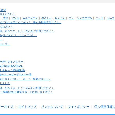
外賃貸
せください！
｜
天津
｜
ソウル
｜
ニューヨーク
｜
ボストン
｜
ロンドン
｜
パリ
｜
シンガポール
｜
ハノイ
｜
マニラ
イブルにお任せください！「海外不動産情報サイト」
ください！
は、おもてなしドットコムをご利用ください！
ble(サイタマ ドットエイブル）」
」
カイブ」
INTAIライブラリー
TAI JOURNAL
ク】住みかえ費用補助金
馬村のスノーボード&スキー場
お任せください！「オーナー様向けサイト」
しナビ！
は、おもてなしドットコムをご利用ください！
ュー掲載はMEO対策サポートにお任せ下さい！
アーカイブ
サイトマップ
リンクについて
サイトポリシー
個人情報保護