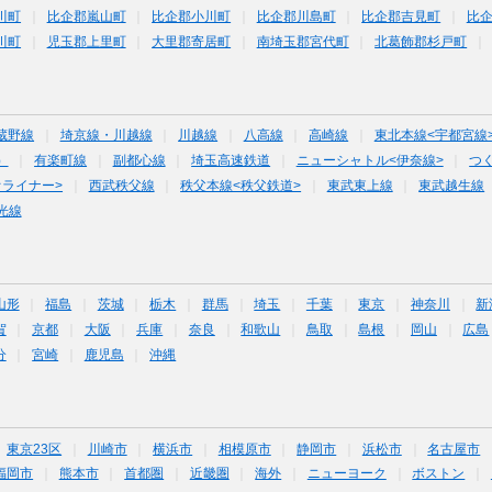
川町
比企郡嵐山町
比企郡小川町
比企郡川島町
比企郡吉見町
比
川町
児玉郡上里町
大里郡寄居町
南埼玉郡宮代町
北葛飾郡杉戸町
蔵野線
埼京線・川越線
川越線
八高線
高崎線
東北本線<宇都宮線
）
有楽町線
副都心線
埼玉高速鉄道
ニューシャトル<伊奈線>
つ
オライナー>
西武秩父線
秩父本線<秩父鉄道>
東武東上線
東武越生線
光線
山形
福島
茨城
栃木
群馬
埼玉
千葉
東京
神奈川
新
賀
京都
大阪
兵庫
奈良
和歌山
鳥取
島根
岡山
広島
分
宮崎
鹿児島
沖縄
東京23区
川崎市
横浜市
相模原市
静岡市
浜松市
名古屋市
福岡市
熊本市
首都圏
近畿圏
海外
ニューヨーク
ボストン