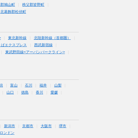
企郡鳩山町
秩父郡皆野町
北葛飾郡松伏町
>
東北新幹線
北陸新幹線（首都圏）
くばエクスプレス
西武新宿線
東武野田線<アーバンパークライン>
潟
富山
石川
福井
山梨
山口
徳島
香川
愛媛
新潟市
京都市
大阪市
堺市
ロンドン