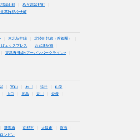
企郡鳩山町
秩父郡皆野町
北葛飾郡松伏町
>
東北新幹線
北陸新幹線（首都圏）
くばエクスプレス
西武新宿線
東武野田線<アーバンパークライン>
潟
富山
石川
福井
山梨
山口
徳島
香川
愛媛
新潟市
京都市
大阪市
堺市
ロンドン