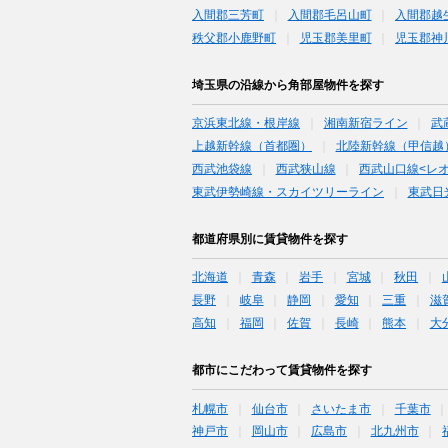
入間郡三芳町
入間郡毛呂山町
入間郡越
秩父郡小鹿野町
児玉郡美里町
児玉郡神
埼玉県の沿線から角部屋物件を探す
京浜東北線・根岸線
湘南新宿ライン
武
上越新幹線（首都圏）
北陸新幹線（甲信越
西武池袋線
西武狭山線
西武山口線<レ
東武伊勢崎線・スカイツリーライン
東武日
都道府県別に賃貸物件を探す
北海道
青森
岩手
宮城
秋田
長野
岐阜
静岡
愛知
三重
滋
高知
福岡
佐賀
長崎
熊本
大
都市にこだわって賃貸物件を探す
札幌市
仙台市
さいたま市
千葉市
神戸市
岡山市
広島市
北九州市