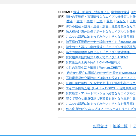
CHINTAI：
賃貸・部屋探し情報サイト
学生向け賃貸
海
[PR]
海外の不動産・賃貸情報ならエイブル海外店にお任
香港
｜
台湾
｜
高雄
｜
上海
｜
蘇州
｜
深セン
｜
広州
[PR]
海外不動産～投資・居住・別荘・資産分散～ならエ
[PR]
法人様向け海外赴任サポートならエイブルにお任せ
[PR]
こんなお部屋に泊まってみたい！そんなお部屋探し
[PR]
埼玉県の不動産オーナー様向けサイト「saitama.a
[PR]
学生の一人暮らし向け賃貸！「エイブル進学応援部
[PR]
過去の掲載物件も探せる！「エイブル賃貸物件アー
[PR]
賃貸物件の疑問解決！教えてエイブルAGENT
[PR]
賃貸生活の工夫を紹介！CHINTAI情報局
[PR]
女性の賃貸生活を応援！Woman.CHINTAI
[PR]
過去から現在に掲載された物件が探せるWoman.CH
[PR]
不動産賃貸仲介業務のプロ向けお役立ちメディア！CHIN
[PR]
引越し後に後悔しても大丈夫【CHINTAI安心パッ
[PR]
エイブル白馬五竜（Hakuba GORYU）長野県白
[PR]
賃貸経営・アパートマンション経営ならエイブルに
[PR]
安くて安心な単身引越し事業者を探すなら単身引越
[PR]
こんなお部屋に泊まってみたい！そんなお部屋探し
[PR]
MEO対策のビジネスプロフィールとストリートビ
お問合せ
地域一覧