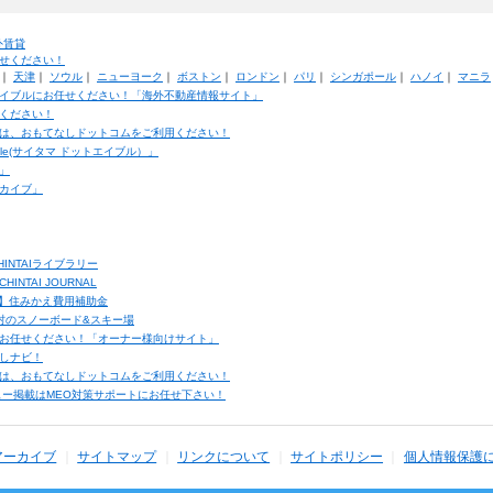
外賃貸
せください！
｜
天津
｜
ソウル
｜
ニューヨーク
｜
ボストン
｜
ロンドン
｜
パリ
｜
シンガポール
｜
ハノイ
｜
マニラ
イブルにお任せください！「海外不動産情報サイト」
ください！
は、おもてなしドットコムをご利用ください！
ble(サイタマ ドットエイブル）」
」
カイブ」
INTAIライブラリー
TAI JOURNAL
ク】住みかえ費用補助金
馬村のスノーボード&スキー場
お任せください！「オーナー様向けサイト」
しナビ！
は、おもてなしドットコムをご利用ください！
ュー掲載はMEO対策サポートにお任せ下さい！
アーカイブ
サイトマップ
リンクについて
サイトポリシー
個人情報保護