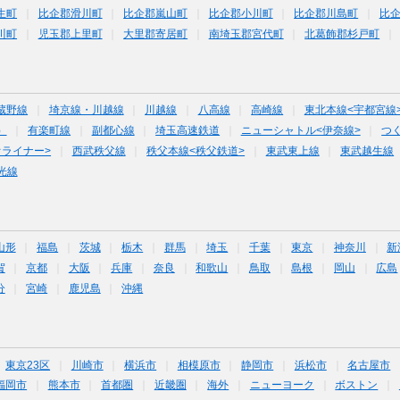
生町
比企郡滑川町
比企郡嵐山町
比企郡小川町
比企郡川島町
比
川町
児玉郡上里町
大里郡寄居町
南埼玉郡宮代町
北葛飾郡杉戸町
蔵野線
埼京線・川越線
川越線
八高線
高崎線
東北本線<宇都宮線
）
有楽町線
副都心線
埼玉高速鉄道
ニューシャトル<伊奈線>
つ
オライナー>
西武秩父線
秩父本線<秩父鉄道>
東武東上線
東武越生線
光線
山形
福島
茨城
栃木
群馬
埼玉
千葉
東京
神奈川
新
賀
京都
大阪
兵庫
奈良
和歌山
鳥取
島根
岡山
広島
分
宮崎
鹿児島
沖縄
東京23区
川崎市
横浜市
相模原市
静岡市
浜松市
名古屋市
福岡市
熊本市
首都圏
近畿圏
海外
ニューヨーク
ボストン