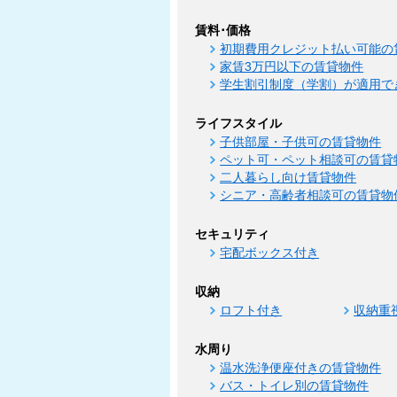
賃料･価格
初期費用クレジット払い可能の
家賃3万円以下の賃貸物件
学生割引制度（学割）が適用で
ライフスタイル
子供部屋・子供可の賃貸物件
ペット可・ペット相談可の賃貸
二人暮らし向け賃貸物件
シニア・高齢者相談可の賃貸物
セキュリティ
宅配ボックス付き
収納
ロフト付き
収納重
水周り
温水洗浄便座付きの賃貸物件
バス・トイレ別の賃貸物件