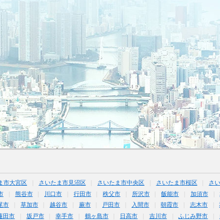
ま市大宮区
さいたま市見沼区
さいたま市中央区
さいたま市桜区
さ
市
熊谷市
川口市
行田市
秩父市
所沢市
飯能市
加須市
尾市
草加市
越谷市
蕨市
戸田市
入間市
朝霞市
志木市
蓮田市
坂戸市
幸手市
鶴ヶ島市
日高市
吉川市
ふじみ野市