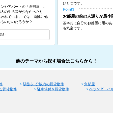
ひとつです。
ョンやアパートの「角部屋」。
Point3
隣人の生活音が少なかったり
お部屋の前の人通りが最小
。 では、両隣に他
のなのだろうか？...
基本的に自分のお部屋に用のあ
も気楽です。
読む
他のテーマから探す場合はこちらから！
件
駅徒歩5分以内の賃貸物件
角部屋
る賃貸物件
駐車場付き賃貸物件
ベランダ・バ