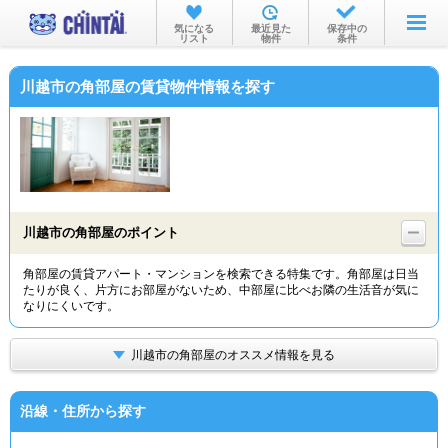
お部屋を探す
気になる
最近見た
保存中の
リスト
物件
条件
沿線・駅から
川越市の角部屋の賃貸物件情報を探す
住所から
家賃相場から
通勤通学時間から
物件特集から
川越市の角部屋のポイント
不動産会社から
角部屋の賃貸アパート・マンションを検索できる特集です。角部屋は日当
たりが良く、片方にお部屋がないため、中部屋に比べお隣の生活音が気に
TOP
なりにくいです。
川越市の角部屋のオススメ情報を見る
沿線・住所から探す