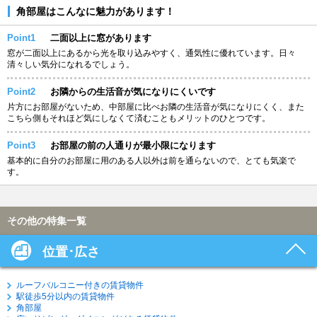
角部屋はこんなに魅力があります！
Point1
二面以上に窓があります
窓が二面以上にあるから光を取り込みやすく、通気性に優れています。日々
清々しい気分になれるでしょう。
Point2
お隣からの生活音が気になりにくいです
片方にお部屋がないため、中部屋に比べお隣の生活音が気になりにくく、また
こちら側もそれほど気にしなくて済むこともメリットのひとつです。
Point3
お部屋の前の人通りが最小限になります
基本的に自分のお部屋に用のある人以外は前を通らないので、とても気楽で
す。
その他の特集一覧
位置･広さ
ルーフバルコニー付きの賃貸物件
駅徒歩5分以内の賃貸物件
角部屋