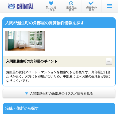
お部屋を探す
気になる
最近見た
保存中の
リスト
物件
条件
沿線・駅から
入間郡越生町の角部屋の賃貸物件情報を探す
住所から
家賃相場から
通勤通学時間から
物件特集から
入間郡越生町の角部屋のポイント
不動産会社から
角部屋の賃貸アパート・マンションを検索できる特集です。角部屋は日当
たりが良く、片方にお部屋がないため、中部屋に比べお隣の生活音が気に
TOP
なりにくいです。
入間郡越生町の角部屋のオススメ情報を見る
沿線・住所から探す