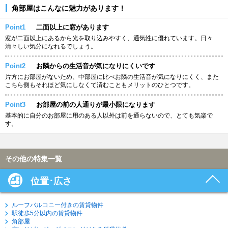
角部屋はこんなに魅力があります！
Point1
二面以上に窓があります
窓が二面以上にあるから光を取り込みやすく、通気性に優れています。日々
清々しい気分になれるでしょう。
Point2
お隣からの生活音が気になりにくいです
片方にお部屋がないため、中部屋に比べお隣の生活音が気になりにくく、また
こちら側もそれほど気にしなくて済むこともメリットのひとつです。
Point3
お部屋の前の人通りが最小限になります
基本的に自分のお部屋に用のある人以外は前を通らないので、とても気楽で
す。
その他の特集一覧
位置･広さ
ルーフバルコニー付きの賃貸物件
駅徒歩5分以内の賃貸物件
角部屋