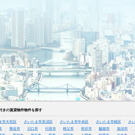
付きの賃貸物件物件を探す
ま市大宮区
さいたま市見沼区
さいたま市中央区
さいたま市桜区
さ
市
熊谷市
川口市
行田市
秩父市
所沢市
飯能市
加須市