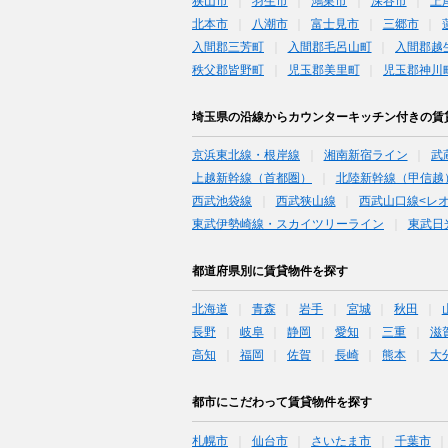
狭山市
羽生市
鴻巣市
深谷市
上
北本市
八潮市
富士見市
三郷市
入間郡三芳町
入間郡毛呂山町
入間郡越
秩父郡皆野町
児玉郡美里町
児玉郡神川
埼玉県の沿線からカウンターキッチン付きの賃
京浜東北線・根岸線
湘南新宿ライン
武
上越新幹線（首都圏）
北陸新幹線（甲信越
西武池袋線
西武狭山線
西武山口線<レ
東武伊勢崎線・スカイツリーライン
東武日
都道府県別に賃貸物件を探す
北海道
青森
岩手
宮城
秋田
長野
岐阜
静岡
愛知
三重
滋
高知
福岡
佐賀
長崎
熊本
大
都市にこだわって賃貸物件を探す
札幌市
仙台市
さいたま市
千葉市