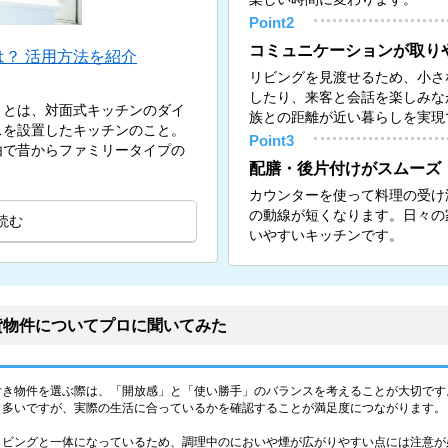
Point2
コミュニケーションが取り
？ 活用方法を紹介
リビングを見渡せるため、小さ
したり、来客と会話を楽しみな
）とは、対面式キッチンのダイ
族との距離が近い暮らしを実現
スを設置したキッチンのこと。
Point3
由で昔からファミリータイプの
配膳・後片付けがスムーズ
カウンターを使って料理の受け
の動線が短くなります。日々の
読む
いやすいキッチンです。
貸物件についてプロに聞いてみた
付き物件を選ぶ際は、「開放感」と「使い勝手」のバランスを考えることが大切です
も多いですが、実際の生活に合っているかを確認することが満足度につながります。
リビングと一体になっているため、調理中のにおいや煙が広がりやすい点には注意が