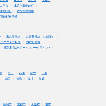
和光市
新座市
桶川市
久喜市
白岡市
北足立郡伊奈町
企郡鳩山町
秩父郡横瀬町
北葛飾郡松伏町
>
東北新幹線
北陸新幹線（首都圏）
くばエクスプレス
西武新宿線
東武野田線<アーバンパークライン>
潟
富山
石川
福井
山梨
山口
徳島
香川
愛媛
新潟市
京都市
大阪市
堺市