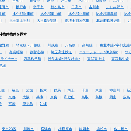
尾市
草加市
越谷市
蕨市
戸田市
入間市
朝霞市
志木市
蓮田市
坂戸市
幸手市
鶴ヶ島市
日高市
吉川市
ふじみ野市
生町
比企郡滑川町
比企郡嵐山町
比企郡小川町
比企郡川島町
比
町
児玉郡上里町
大里郡寄居町
南埼玉郡宮代町
北葛飾郡杉戸町
貸物件物件を探す
蔵野線
埼京線・川越線
川越線
八高線
高崎線
東北本線<宇都宮線
）
有楽町線
副都心線
埼玉高速鉄道
ニューシャトル<伊奈線>
つ
オライナー>
西武秩父線
秩父本線<秩父鉄道>
東武東上線
東武越生線
光線
山形
福島
茨城
栃木
群馬
埼玉
千葉
東京
神奈川
新
賀
京都
大阪
兵庫
奈良
和歌山
鳥取
島根
岡山
広島
分
宮崎
鹿児島
沖縄
東京23区
川崎市
横浜市
相模原市
静岡市
浜松市
名古屋市