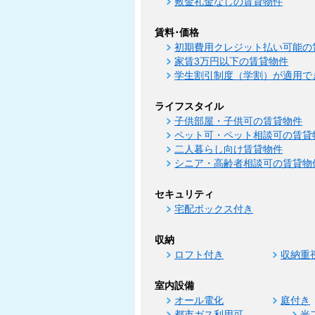
敷金礼金なしの賃貸物件
賃料･価格
初期費用クレジット払い可能の
家賃3万円以下の賃貸物件
学生割引制度（学割）が適用で
ライフスタイル
子供部屋・子供可の賃貸物件
ペット可・ペット相談可の賃貸
二人暮らし向け賃貸物件
シニア・高齢者相談可の賃貸物
セキュリティ
宅配ボックス付き
収納
ロフト付き
収納重
室内設備
オール電化
庭付き
都市ガス利用可
光