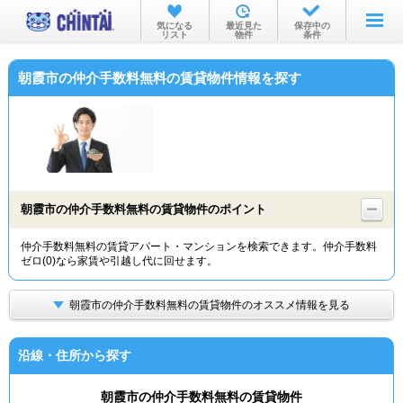
お部屋を探す
気になる
最近見た
保存中の
リスト
物件
条件
沿線・駅から
朝霞市の仲介手数料無料の賃貸物件情報を探す
住所から
家賃相場から
通勤通学時間から
物件特集から
朝霞市の仲介手数料無料の賃貸物件のポイント
不動産会社から
仲介手数料無料の賃貸アパート・マンションを検索できます。仲介手数料
ゼロ(0)なら家賃や引越し代に回せます。
TOP
朝霞市の仲介手数料無料の賃貸物件のオススメ情報を見る
沿線・住所から探す
朝霞市の仲介手数料無料の賃貸物件