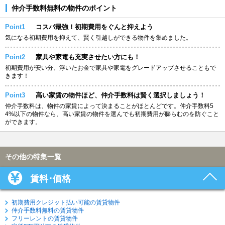
仲介手数料無料の物件のポイント
Point1
コスパ最強！初期費用をぐんと抑えよう
気になる初期費用を抑えて、賢く引越しができる物件を集めました。
Point2
家具や家電も充実させたい方にも！
初期費用が安い分、浮いたお金で家具や家電をグレードアップさせることもで
きます！
Point3
高い家賃の物件ほど、仲介手数料は賢く選択しましょう！
仲介手数料は、物件の家賃によって決まることがほとんどです。仲介手数料5
4%以下の物件なら、高い家賃の物件を選んでも初期費用が膨らむのを防ぐこと
ができます。
その他の特集一覧
賃料･価格
初期費用クレジット払い可能の賃貸物件
仲介手数料無料の賃貸物件
フリーレントの賃貸物件