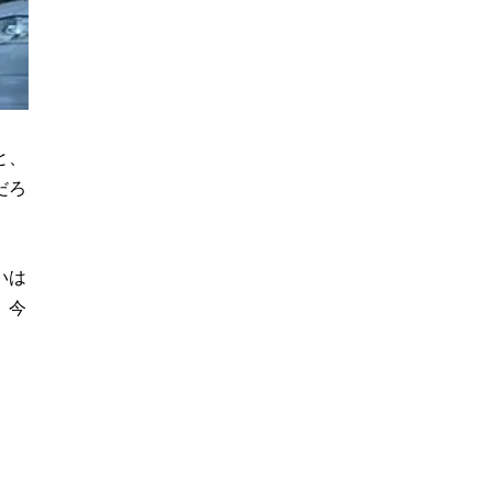
と、
だろ
いは
。今