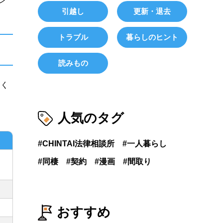
ン
引越し
更新・退去
トラブル
暮らしのヒント
読みもの
たく
人気のタグ
CHINTAI法律相談所
一人暮らし
同棲
契約
漫画
間取り
おすすめ