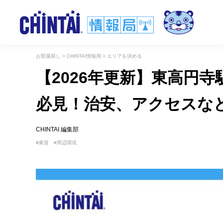
お部屋探し
>
CHINTAI情報局
>
エリアを決める
【2026年更新】東高円
必見！治安、アクセスな
CHINTAI 編集部
家賃
周辺環境