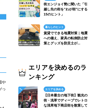
街エンジョイ勢に聞いた「引
越し先の街を”わが街”にする
15のヒント」
暮らしのヒント
賃貸でできる地震対策｜地震
への備え、家具の転倒防止対
策とグッズを防災士が...
エリアを決めるのラ
ンキング
穏や
がっ
エリアを決める
【日本最古の地下街】観光の
街・浅草でディープでレトロ
な浅草地下商店街を散策して