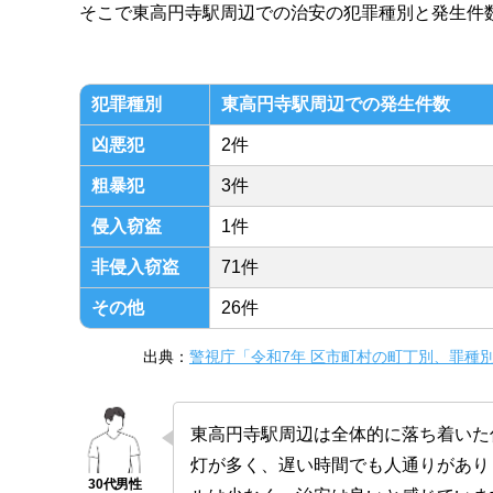
そこで東高円寺駅周辺での治安の犯罪種別と発生件
犯罪種別
東高円寺駅周辺での発生件数
凶悪犯
2件
粗暴犯
3件
侵入窃盗
1件
非侵入窃盗
71件
その他
26件
出典：
警視庁「令和7年 区市町村の町丁別、罪種
東高円寺駅周辺は全体的に落ち着いた
灯が多く、遅い時間でも人通りがあり