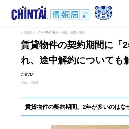
お部屋探し
>
CHINTAI情報局
>
内見・審査・契約
賃貸物件の契約期間に「
れ、途中解約についても
CHINTAI
契約
更新
賃貸物件の契約期間、2年が多いのはな