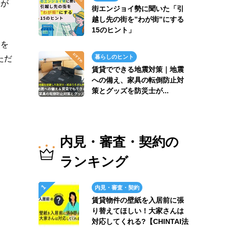
験が
街エンジョイ勢に聞いた「引
越し先の街を”わが街”にする
15のヒント」
点を
暮らしのヒント
ただ
賃貸でできる地震対策｜地震
への備え、家具の転倒防止対
策とグッズを防災士が...
内見・審査・契約の
ランキング
内見・審査・契約
賃貸物件の壁紙を入居前に張
り替えてほしい！大家さんは
対応してくれる?【CHINTAI法