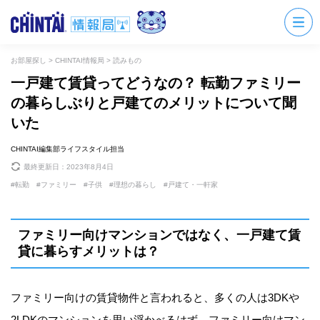
お部屋探し
>
CHINTAI情報局
>
読みもの
一戸建て賃貸ってどうなの？ 転勤ファミリー
の暮らしぶりと戸建てのメリットについて聞
いた
CHINTAI編集部ライフスタイル担当
最終更新日：
2023年8月4日
転勤
ファミリー
子供
理想の暮らし
戸建て・一軒家
ファミリー向けマンションではなく、一戸建て賃
貸に暮らすメリットは？
ファミリー向けの賃貸物件と言われると、多くの人は3DKや
2LDKのマンションを思い浮かべるはず。ファミリー向けマン