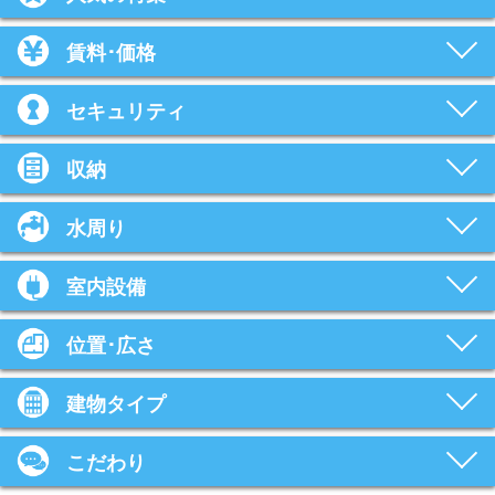
賃料･価格
セキュリティ
収納
水周り
室内設備
位置･広さ
建物タイプ
こだわり