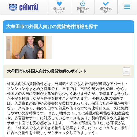
お部屋を探す
気になる
最近見た
保存中の
リスト
物件
条件
沿線・駅から
大牟田市の外国人向けの賃貸物件情報を探す
住所から
家賃相場から
通勤通学時間から
物件特集から
大牟田市の外国人向けの賃貸物件のポイント
不動産会社から
外国人向けの賃貸物件とは、外国籍の方でも入居相談が可能なアパート・
マンションをまとめた特集です。日本では、言語や契約条件の違いから、
TOP
外国人の入居に制限がある物件も少なくありませんが、本特集ではそうし
た不安を軽減しながら物件を探すことができます。 外国人OKの物件で
は、入居審査の条件や必要書類が柔軟であったり、保証会社の利用が可能
なケースも多く、初めて日本で部屋を借りる方でも比較的スムーズに契約
しやすいのが特徴です。 また、物件によっては英語対応可能な不動産会社
や、多言語サポートに対応しているケースもあり、契約手続きや入居後の
サポート面でも安心感があります。 「日本で部屋を借りたいが不安があ
る」「外国人でも入居できる物件を効率よく探したい」という方は、条件
に合った物件を比較しながらチェックしてみましょう。