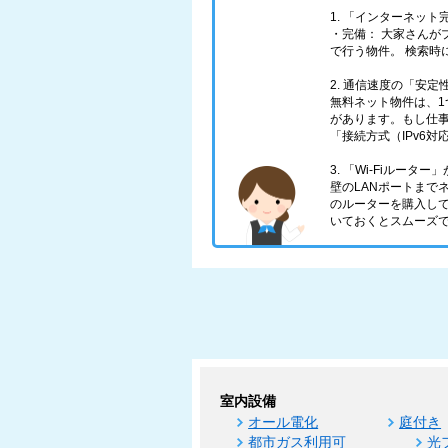
1. 「インターネッ
・完備： 大家さんが
で行う物件。 検索時
2. 通信速度の「安
無料ネット物件は、
があります。もし仕
「接続方式（IPv6
3. 「Wi-Fiルータ
壁のLANポートまで
のルーターを購入し
いておくとスムーズ
室内設備
オール電化
庭付き
都市ガス利用可
光