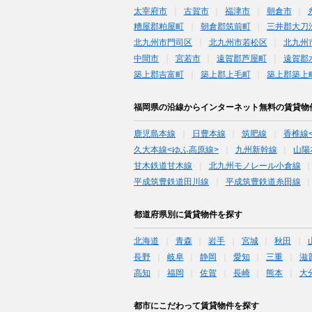
太宰府市
古賀市
福津市
朝倉市
糟屋郡粕屋町
朝倉郡筑前町
三井郡大刀
北九州市門司区
北九州市若松区
北九州
中間市
宮若市
遠賀郡芦屋町
遠賀郡
築上郡吉富町
築上郡上毛町
築上郡築上
福岡県の沿線からインターネット無料の賃貸物
鹿児島本線
日豊本線
筑肥線
香椎線
久大本線<ゆふ高原線>
九州新幹線
山陽
甘木鉄道甘木線
北九州モノレール小倉線
平成筑豊鉄道田川線
平成筑豊鉄道糸田線
都道府県別に賃貸物件を探す
北海道
青森
岩手
宮城
秋田
長野
岐阜
静岡
愛知
三重
滋
高知
福岡
佐賀
長崎
熊本
大
都市にこだわって賃貸物件を探す