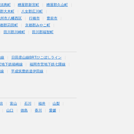
須惠町
糟屋郡新宮町
糟屋郡久山町
郡大木町
八女郡広川町
九州市八幡西区
行橋市
豊前市
京都郡苅田町
京都郡みやこ町
田川郡川崎町
田川郡福智町
山線
日田彦山線BRTひこぼしライン
営地下鉄箱崎線
福岡市営地下鉄七隈線
塚線
平成筑豊鉄道伊田線
潟
富山
石川
福井
山梨
山口
徳島
香川
愛媛