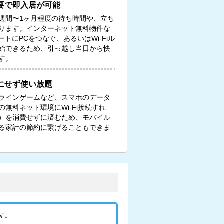
要で即入居が可能
週間〜1ヶ月程度の待ち時間や、立ち
ります。インターネット無料物件な
トにPCをつなぐ、あるいはWi-Fiル
始できるため、引っ越し当日から快
す。
にせず使い放題
ンラインゲームなど、スマホのデータ
無料ネット環境にWi-Fi接続すれ
）を消費せずに済むため、モバイル
る家計の節約に繋げることもできま
す。