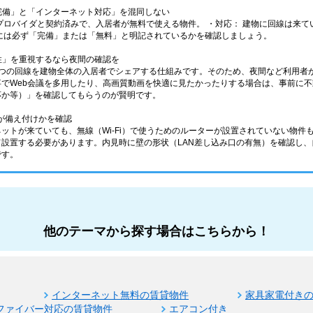
ト完備」と「インターネット対応」を混同しない
プロバイダと契約済みで、入居者が無料で使える物件。 ・対応： 建物に回線は来
には必ず「完備」または「無料」と明記されているかを確認しましょう。
定性」を重視するなら夜間の確認を
1つの回線を建物全体の入居者でシェアする仕組みです。そのため、夜間など利用者
事でWeb会議を多用したり、高画質動画を快適に見たかったりする場合は、事前に
対応か等）」を確認してもらうのが賢明です。
ー」が備え付けかを確認
ネットが来ていても、無線（Wi-Fi）で使うためのルーターが設置されていない物
て設置する必要があります。内見時に壁の形状（LAN差し込み口の有無）を確認し
です。
他のテーマから探す場合はこちらから！
インターネット無料の賃貸物件
家具家電付き
ファイバー対応の賃貸物件
エアコン付き