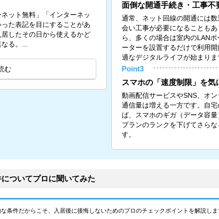
面倒な開通手続き・工事不
ーネット無料」「インターネッ
通常、ネット回線の開通には数
いった表記を目にすることがあ
会い工事が必要になることもあ
入居したその日から使えるかど
ら、多くの場合は室内のLANポー
る。...
ーターを設置するだけで利用開
適なデジタルライフが始まりま
読む
Point3
スマホの「速度制限」を気
動画配信サービスやSNS、オ
通信量は増える一方です。自宅の
ば、スマホのギガ（データ容量
プランのランクを下げてさらな
す。
件についてプロに聞いてみた
的な条件だからこそ、入居後に後悔しないためのプロのチェックポイントを解説しま