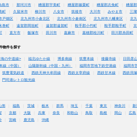
糸島市
那珂川市
糟屋郡宇美町
糟屋郡篠栗町
糟屋郡志免町
糟屋郡
洗町
久留米市
柳川市
八女市
筑後市
大川市
みやま市
三潴
市戸畑区
北九州市小倉北区
北九州市小倉南区
北九州市八幡東区
北
水巻町
遠賀郡岡垣町
遠賀郡遠賀町
鞍手郡小竹町
鞍手郡鞍手町
町
直方市
飯塚市
田川市
嘉麻市
嘉穂郡桂川町
田川郡糸田町
件物件を探す
<海の中道線>
福北ゆたか線
博多南線
筑豊本線
後藤寺線
日田彦
本線（中国）
山陽新幹線（中国・九州）
福岡市営地下鉄空港線
福岡市
筑豊電気鉄道
西鉄天神大牟田線
西鉄太宰府線
西鉄甘木線
西鉄貝
門司港レトロ観光線
山形
福島
茨城
栃木
群馬
埼玉
千葉
東京
神奈川
新
賀
京都
大阪
兵庫
奈良
和歌山
鳥取
島根
岡山
広島
分
宮崎
鹿児島
沖縄