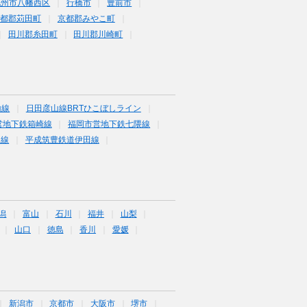
九州市八幡西区
行橋市
豊前市
京都郡苅田町
京都郡みやこ町
田川郡糸田町
田川郡川崎町
山線
日田彦山線BRTひこぼしライン
営地下鉄箱崎線
福岡市営地下鉄七隈線
塚線
平成筑豊鉄道伊田線
潟
富山
石川
福井
山梨
山口
徳島
香川
愛媛
新潟市
京都市
大阪市
堺市