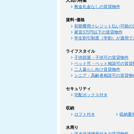
人気の特集
敷金礼金なしの賃貸物件
賃料･価格
初期費用クレジット払い可能の
家賃3万円以下の賃貸物件
学生割引制度（学割）が適用で
ライフスタイル
子供部屋・子供可の賃貸物件
ペット可・ペット相談可の賃貸
二人暮らし向け賃貸物件
シニア・高齢者相談可の賃貸物
セキュリティ
宅配ボックス付き
収納
ロフト付き
収納重
水周り
温水洗浄便座付きの賃貸物件