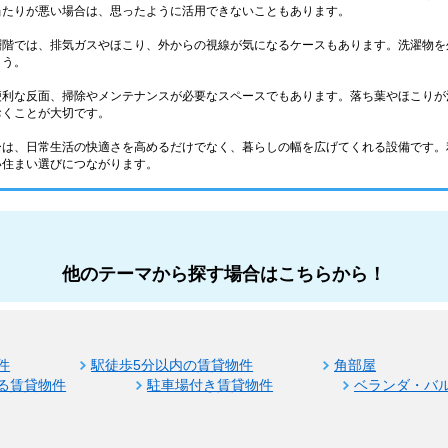
当たりが悪い場合は、思ったように活用できないこともあります。
層階では、排気ガスやほこり、外からの視線が気になるケースもあります。洗濯物を
ょう。
便利な反面、掃除やメンテナンスが必要なスペースでもあります。落ち葉やほこりが
おくことが大切です。
ーは、日常生活の快適さを高めるだけでなく、暮らしの幅を広げてくれる設備です。
い住まい選びにつながります。
他のテーマから探す場合はこちらから！
件
駅徒歩5分以内の賃貸物件
角部屋
る賃貸物件
駐車場付き賃貸物件
ベランダ・バ