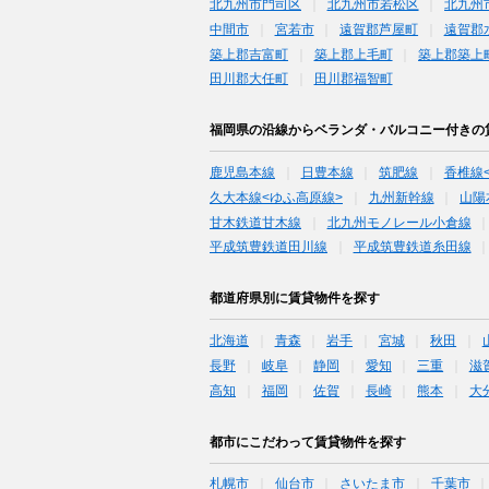
北九州市門司区
北九州市若松区
北九州
中間市
宮若市
遠賀郡芦屋町
遠賀郡
築上郡吉富町
築上郡上毛町
築上郡築上
田川郡大任町
田川郡福智町
福岡県の沿線からベランダ・バルコニー付きの
鹿児島本線
日豊本線
筑肥線
香椎線
久大本線<ゆふ高原線>
九州新幹線
山陽
甘木鉄道甘木線
北九州モノレール小倉線
平成筑豊鉄道田川線
平成筑豊鉄道糸田線
都道府県別に賃貸物件を探す
北海道
青森
岩手
宮城
秋田
長野
岐阜
静岡
愛知
三重
滋
高知
福岡
佐賀
長崎
熊本
大
都市にこだわって賃貸物件を探す
札幌市
仙台市
さいたま市
千葉市