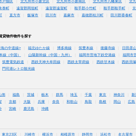
市戸畑区
北九州市小倉北区
北九州市小倉南区
北九州市八幡東区
北
水巻町
遠賀郡岡垣町
遠賀郡遠賀町
鞍手郡小竹町
鞍手郡鞍手町
町
直方市
飯塚市
田川市
嘉麻市
嘉穂郡桂川町
田川郡香春町
賃貸物件物件を探す
<海の中道線>
福北ゆたか線
博多南線
筑豊本線
後藤寺線
日田彦
本線（中国）
山陽新幹線（中国・九州）
福岡市営地下鉄空港線
福岡市
筑豊電気鉄道
西鉄天神大牟田線
西鉄太宰府線
西鉄甘木線
西鉄貝
門司港レトロ観光線
山形
福島
茨城
栃木
群馬
埼玉
千葉
東京
神奈川
新
賀
京都
大阪
兵庫
奈良
和歌山
鳥取
島根
岡山
広島
分
宮崎
鹿児島
沖縄
東京23区
川崎市
横浜市
相模原市
静岡市
浜松市
名古屋市