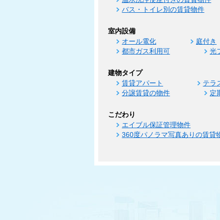
バス・トイレ別の賃貸物件
室内設備
オール電化
庭付き
都市ガス利用可
光
建物タイプ
賃貸アパート
テラ
分譲賃貸の物件
定
こだわり
エイブル保証管理物件
360度パノラマ写真ありの賃貸