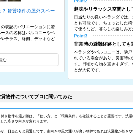
Point2
趣味やリラックス空間とし
？ 賃貸物件の屋外スペー
日当たりの良いベランダでは、
とも可能です。ちょっとした椅
スの表記のバリエーションに驚
て使うなど、暮らしの楽しみ方
ペースの名称はバルコニーやベ
Point3
ーやテラス、縁側、デッキなど
非常時の避難経路としても
ベランダやバルコニーは、隣戸
れている場合があり、災害時の
読む
す。日頃から物を置きすぎず、
とが大切です。
賃貸物件についてプロに聞いてみた
ー付き物件を選ぶ際は、「使い方」と「環境条件」を確認することが重要です。洗濯
適した広さや向きが変わります。
のが、日当たりと風通しです。南向きや風の通りが良い物件であれば洗濯物が乾きや