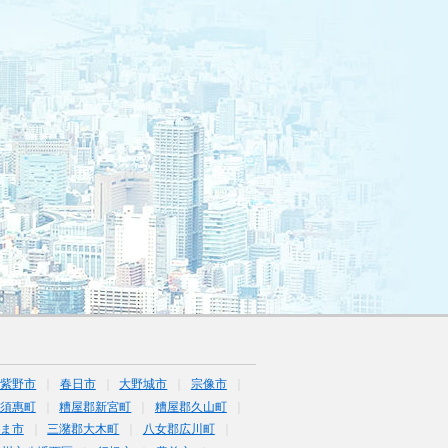
筑紫野市
春日市
大野城市
宗像市
須惠町
糟屋郡新宮町
糟屋郡久山町
ま市
三潴郡大木町
八女郡広川町