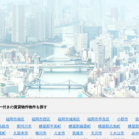
ー付きの賃貸物件物件を探す
福岡市南区
福岡市西区
福岡市城南区
福岡市早良区
小郡市
糸島市
那珂川市
糟屋郡宇美町
糟屋郡篠栗町
糟屋郡志免町
糟屋郡
洗町
久留米市
柳川市
八女市
筑後市
大川市
うきは市
みや