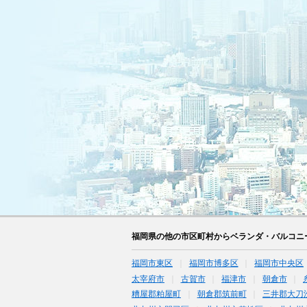
福岡県の他の市区町村からベランダ・バルコニ
福岡市東区
福岡市博多区
福岡市中央区
太宰府市
古賀市
福津市
朝倉市
糟屋郡粕屋町
朝倉郡筑前町
三井郡大刀