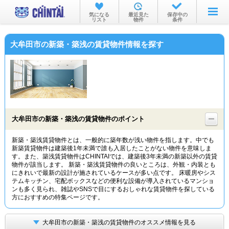
お部屋を探す
気になる
最近見た
保存中の
リスト
物件
条件
沿線・駅から
大牟田市の新築・築浅の賃貸物件情報を探す
住所から
家賃相場から
通勤通学時間から
物件特集から
大牟田市の新築・築浅の賃貸物件のポイント
不動産会社から
新築・築浅賃貸物件とは、一般的に築年数が浅い物件を指します。中でも
新築賃貸物件は建築後1年未満で誰も入居したことがない物件を意味しま
TOP
す。また、築浅賃貸物件はCHINTAIでは、建築後3年未満の新築以外の賃貸
物件が該当します。 新築・築浅賃貸物件の良いところは、外観・内装とも
にきれいで最新の設計が施されているケースが多い点です。 床暖房やシス
テムキッチン、宅配ボックスなどの便利な設備が導入されているマンショ
ンも多く見られ、雑誌やSNSで目にするおしゃれな賃貸物件を探している
方におすすめの特集ページです。
大牟田市の新築・築浅の賃貸物件のオススメ情報を見る