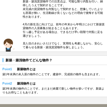
新築・築浅賃貸物件での注意点は、可能な限り内覧を行い、納
得したうえで契約することです。
未完成の賃貸物件を内覧なしで契約すると、想像していたより
も部屋が狭い、生活動線が良くないなどの理由で後悔する可能
性があります。
4月の新生活に向けては、前年の年末から年明けにかけて新築賃
貸物件の入居募集が始まることもあります。
引っ越し予定がある場合は、できるだけ早い段階で内覧に足を
運びましょう。
見た目のきれいさだけでなく、実用性も考慮しながら、安心し
て暮らせる新築・築浅賃貸物件を探しましょう。
新築・築浅物件てどんな物件？
Point1
新築物件とは
築1年未満の未入居の物件のことです。建築中、完成前の物件も含まれます。
Point2
築浅物件とは
築3年未満の物件のことです。まだまだ綺麗で新しい物件が多いですが、新築よ
りもお得なこともあります。