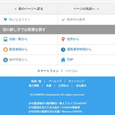
前のページへ戻る
ページの先頭へ
気になるリスト
保存中の条件
別の探し方でお部屋を探す
沿線・駅から
住所から
家賃相場から
通勤通学時間から
物件特集から
TOP
スマートフォン
パソコン
地域一覧
アーカイブ
サイトマップ
個人情報
免責
お問合せ
会社案内
(C) CHINTAI Corporation All rights reserved.
[PR]賃貸物件の疑問解決！教えてエイブルAGENT
[PR]賃貸生活の工夫を紹介！CHINTAI情報局
[PR]女性の賃貸生活を応援！Woman.CHINTAI