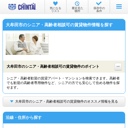
お部屋を探す
気になる
最近見た
保存中の
リスト
物件
条件
沿線・駅から
大牟田市のシニア・高齢者相談可の賃貸物件情報を探す
住所から
家賃相場から
通勤通学時間から
物件特集から
大牟田市のシニア・高齢者相談可の賃貸物件のポイント
不動産会社から
シニア・高齢者歓迎の賃貸アパート・マンションを検索できます。高齢者
でも歓迎の高齢者専用物件など、シニアの方でも安心して住める物件を探
TOP
せます。
大牟田市のシニア・高齢者相談可の賃貸物件のオススメ情報を見る
沿線・住所から探す