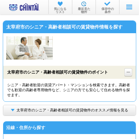
お部屋を探す
気になる
最近見た
保存中の
リスト
物件
条件
沿線・駅から
太宰府市のシニア・高齢者相談可の賃貸物件情報を探す
住所から
家賃相場から
通勤通学時間から
物件特集から
太宰府市のシニア・高齢者相談可の賃貸物件のポイント
不動産会社から
シニア・高齢者歓迎の賃貸アパート・マンションを検索できます。高齢者
でも歓迎の高齢者専用物件など、シニアの方でも安心して住める物件を探
TOP
せます。
太宰府市のシニア・高齢者相談可の賃貸物件のオススメ情報を見る
沿線・住所から探す